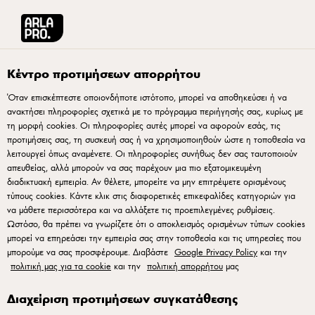
Arla® Pro Ελλάδα
Προϊόντα
Arla Pro Βούτυρο Κλαριφιέ 1.8kg
Κέντρο προτιμήσεων απορρήτου
Όταν επισκέπτεστε οποιονδήποτε ιστότοπο, μπορεί να αποθηκεύσει ή να
ανακτήσει πληροφορίες σχετικά με το πρόγραμμα περιήγησής σας, κυρίως με
τη μορφή cookies. Οι πληροφορίες αυτές μπορεί να αφορούν εσάς, τις
προτιμήσεις σας, τη συσκευή σας ή να χρησιμοποιηθούν ώστε η τοποθεσία να
λειτουργεί όπως αναμένετε. Οι πληροφορίες συνήθως δεν σας ταυτοποιούν
απευθείας, αλλά μπορούν να σας παρέχουν μια πιο εξατομικευμένη
διαδικτυακή εμπειρία. Αν θέλετε, μπορείτε να μην επιτρέψετε ορισμένους
τύπους cookies. Κάντε κλικ στις διαφορετικές επικεφαλίδες κατηγοριών για
να μάθετε περισσότερα και να αλλάξετε τις προεπιλεγμένες ρυθμίσεις.
Ωστόσο, θα πρέπει να γνωρίζετε ότι ο αποκλεισμός ορισμένων τύπων cookies
μπορεί να επηρεάσει την εμπειρία σας στην τοποθεσία και τις υπηρεσίες που
μπορούμε να σας προσφέρουμε. Διαβάστε
Google Privacy Policy
και την
πολιτική μας για τα cookie
και την
πολιτική απορρήτου
μας
Διαχείριση προτιμήσεων συγκατάθεσης