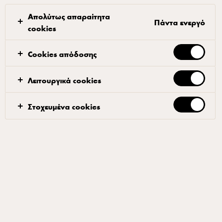
Απολύτως απαραίτητα
Πάντα ενεργό
cookies
Cookies απόδοσης
ARLA® PRO
Arla Pro Βούτυρο Κλαριφιέ
Λειτουργικά cookies
1.8kg
Στοχευμένα cookies
ID: 67168 1x1.8 kg
Το Arla Pro Βούτυρο Κλαριφιέ, παρασκευασμένο από 100%
γάλα, είναι ένα απαλό και κρεμώδες βούτυρο, που ταιριάζει
απολαυστικά σε κάθε μαγειρική εμπειρία. Αποτελεί επίσης,
ιδανικό συστατικό για απολαυστικές σως που συνοδεύουν
κρέας ή ψάρι.
ΠΡΟΣΘΉΚΗ ΣΤΑ ΑΓΑΠΗΜΈΝΑ