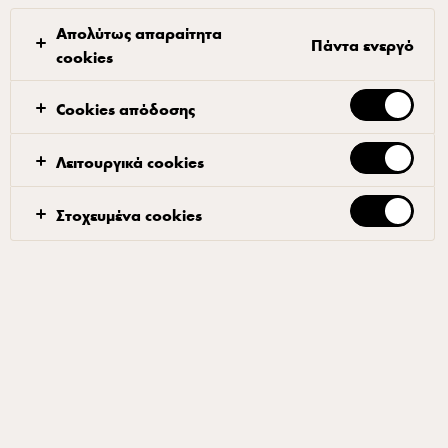
Απολύτως απαραίτητα
Πάντα ενεργό
cookies
Cookies απόδοσης
ARLA® PRO
Arla Pro Κρέμα Γάλακτος 36%
Λειτουργικά cookies
Λιπαρά 1L
Στοχευμένα cookies
ID: 88705 10x1 l
H Arla Pro Κρέμα Γάλακτος, με τη χαρακτηριστική
βελούδινη υφή της, δένει υπέροχα με τα υλικά κάθε
συνταγής, προσφέροντας σε κάθε σας πιάτο αξεπέραστη
γεύση. Χάρη στην ισορροπημένη αναλογία πρωτεΐνης και
λιπαρών, η συμπεριφορά της κατά τη χρήση είναι
εξαιρετική. Η μοναδική της σύνθεση απο αγνό
παστεριωμένο γάλα αγελάδος, σε σύγχρονες εγκαταστάσεις,