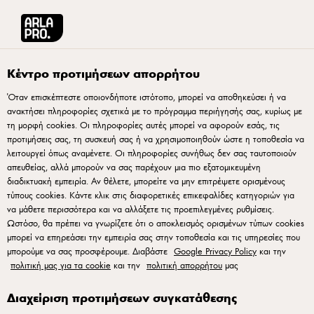
Arla® Pro Ελλάδα
Προϊόντα
Arla Pro Κρέμα Γάλακτος 36% Λιπαρά 1L
Κέντρο προτιμήσεων απορρήτου
Όταν επισκέπτεστε οποιονδήποτε ιστότοπο, μπορεί να αποθηκεύσει ή να
ανακτήσει πληροφορίες σχετικά με το πρόγραμμα περιήγησής σας, κυρίως με
τη μορφή cookies. Οι πληροφορίες αυτές μπορεί να αφορούν εσάς, τις
προτιμήσεις σας, τη συσκευή σας ή να χρησιμοποιηθούν ώστε η τοποθεσία να
λειτουργεί όπως αναμένετε. Οι πληροφορίες συνήθως δεν σας ταυτοποιούν
απευθείας, αλλά μπορούν να σας παρέχουν μια πιο εξατομικευμένη
διαδικτυακή εμπειρία. Αν θέλετε, μπορείτε να μην επιτρέψετε ορισμένους
τύπους cookies. Κάντε κλικ στις διαφορετικές επικεφαλίδες κατηγοριών για
να μάθετε περισσότερα και να αλλάξετε τις προεπιλεγμένες ρυθμίσεις.
Ωστόσο, θα πρέπει να γνωρίζετε ότι ο αποκλεισμός ορισμένων τύπων cookies
μπορεί να επηρεάσει την εμπειρία σας στην τοποθεσία και τις υπηρεσίες που
μπορούμε να σας προσφέρουμε. Διαβάστε
Google Privacy Policy
και την
πολιτική μας για τα cookie
και την
πολιτική απορρήτου
μας
Διαχείριση προτιμήσεων συγκατάθεσης