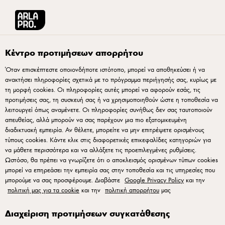
Arla® Pro Ελλάδα
Προϊόντα
Arla Protein Pudding Σοκολάτα 200g
Κέντρο προτιμήσεων απορρήτου
Όταν επισκέπτεστε οποιονδήποτε ιστότοπο, μπορεί να αποθηκεύσει ή να
ανακτήσει πληροφορίες σχετικά με το πρόγραμμα περιήγησής σας, κυρίως με
τη μορφή cookies. Οι πληροφορίες αυτές μπορεί να αφορούν εσάς, τις
προτιμήσεις σας, τη συσκευή σας ή να χρησιμοποιηθούν ώστε η τοποθεσία να
λειτουργεί όπως αναμένετε. Οι πληροφορίες συνήθως δεν σας ταυτοποιούν
απευθείας, αλλά μπορούν να σας παρέχουν μια πιο εξατομικευμένη
διαδικτυακή εμπειρία. Αν θέλετε, μπορείτε να μην επιτρέψετε ορισμένους
τύπους cookies. Κάντε κλικ στις διαφορετικές επικεφαλίδες κατηγοριών για
να μάθετε περισσότερα και να αλλάξετε τις προεπιλεγμένες ρυθμίσεις.
Ωστόσο, θα πρέπει να γνωρίζετε ότι ο αποκλεισμός ορισμένων τύπων cookies
μπορεί να επηρεάσει την εμπειρία σας στην τοποθεσία και τις υπηρεσίες που
μπορούμε να σας προσφέρουμε. Διαβάστε
Google Privacy Policy
και την
πολιτική μας για τα cookie
και την
πολιτική απορρήτου
μας
Διαχείριση προτιμήσεων συγκατάθεσης