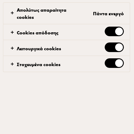
Απολύτως απαραίτητα
Πάντα ενεργό
cookies
Cookies απόδοσης
ARLA® PROTEIN
Arla Protein Pudding Σοκολάτα
Λειτουργικά cookies
200g
Στοχευμένα cookies
ID: 608643 6x200 g
ΠΡΟΣΘΉΚΗ ΣΤΑ ΑΓΑΠΗΜΈΝΑ
Πληροφορίες προϊόντος