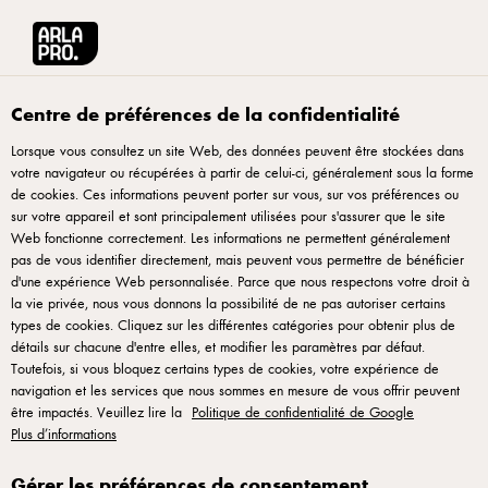
Arla® Pro
L'univers de la pizza
Une bonne pizza, c'est avant tout une hist
Centre de préférences de la confidentialité
Lorsque vous consultez un site Web, des données peuvent être stockées dans
votre navigateur ou récupérées à partir de celui-ci, généralement sous la forme
de cookies. Ces informations peuvent porter sur vous, sur vos préférences ou
sur votre appareil et sont principalement utilisées pour s'assurer que le site
Web fonctionne correctement. Les informations ne permettent généralement
pas de vous identifier directement, mais peuvent vous permettre de bénéficier
d'une expérience Web personnalisée. Parce que nous respectons votre droit à
la vie privée, nous vous donnons la possibilité de ne pas autoriser certains
Une bonne pizza, c'est
types de cookies. Cliquez sur les différentes catégories pour obtenir plus de
détails sur chacune d'entre elles, et modifier les paramètres par défaut.
avant tout une histoire
Toutefois, si vous bloquez certains types de cookies, votre expérience de
de fondamentaux
navigation et les services que nous sommes en mesure de vous offrir peuvent
être impactés. Veuillez lire la
Politique de confidentialité de Google
Plus d’informations
Que faut-il pour réussir une pizza parfaite ? Si vous
posez la question à Marco Fuso, pizzaiolo multi-
Gérer les préférences de consentement