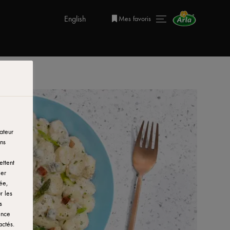
English
Mes favoris
ateur
ns
ettent
ier
ée,
r les
s
ence
actés.