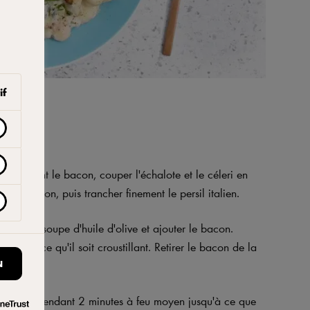
if
er finement le bacon, couper l'échalote et le céleri en
sser le citron, puis trancher finement le persil italien.
 1 c. à soupe d'huile d'olive et ajouter le bacon.
usqu'à ce qu'il soit croustillant. Retirer le bacon de la
se fondue.
N
uile. Cuire pendant 2 minutes à feu moyen jusqu'à ce que