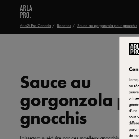
Arla® Pro Canada
Recettes
Sauce au gorgonzola pour gnocchis
Cent
Sauce au
Lorsqu
ou réc
gorgonzola po
peuven
utilis
généra
gnocchis
d'une 
nous v
différ
paramè
de nav
Laissez-vous séduire par ces moelleux gnocchis enrobés