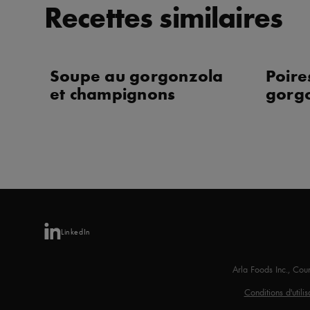
Recettes similaires
Soupe au gorgonzola
Poire
et champignons
gorg
LinkedIn
Arla Foods Inc., Co
Conditions d'utilis