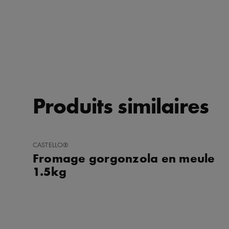
Produits similaires
AJOUTER
CASTELLO®
AUX
Fromage gorgonzola en meule
FAVORIS
1.5kg