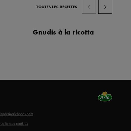
TOUTES LES RECETTES
Gnudis à la ricotta
F
anada@arlafoods.com
xtuelle des cookies