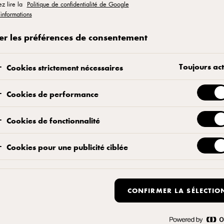
ez lire la
Politique de confidentialité de Google
 Reggiano.
’informations
 tous les
er les préférences de consentement
Toujours act
Cookies strictement nécessaires
Instructions
Cookies de performance
Cookies de fonctionnalité
Préparer tous les ingrédients : tranch
petits dés, émincer l'ail, zester et pre
Cookies pour une publicité ciblée
Dans une casserole moyenne, chauffer
Remuer le bacon toutes les 2 minutes j
poêle en y laissant l'huile et la grais
CONFIRMER LA SÉLECTIO
Ajouter l'échalote et le céleri à l'h