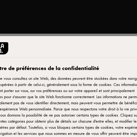
Imprimer
re de préférences de la confidentialité
e vous consultez un site Web, des données peuvent être stockées dans votre navig
upérées à partir de celui-ci, généralement sous la forme de cookies. Ces informatio
ur
t porter sur vous, sur vos préférences ou sur votre appareil et sont principalement
ées pour s'assurer que le site Web fonctionne correctement. Les informations ne perm
lement pas de vous identifier directement, mais peuvent vous permettre de bénéfic
expérience Web personnalisée. Parce que nous respectons votre droit à la vie priv
ous donnons la possibilité de ne pas autoriser certains types de cookies. Cliquez su
entes catégories pour obtenir plus de détails sur chacune d'entre elles, et modifier le
tres par défaut. Toutefois, si vous bloquez certains types de cookies, votre expéri
igation et les services que nous sommes en mesure de vous offrir peuvent être imp
 d’une sauce