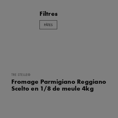
Filtres
PÂTES
AJOUTER
TRE STELLE®
AUX
Fromage Parmigiano Reggiano
FAVORIS
Scelto en 1/8 de meule 4kg