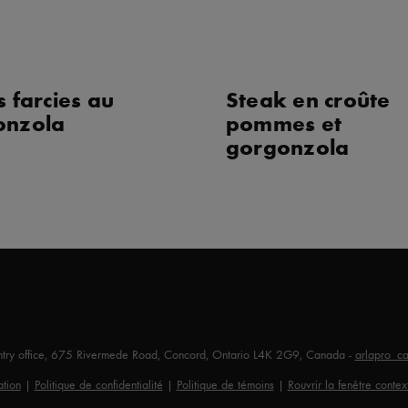
s farcies au
Steak en croûte
onzola
pommes et
gorgonzola
untry office, 675 Rivermede Road, Concord, Ontario L4K 2G9, Canada -
arlapro_c
ation
|
Politique de confidentialité
|
Politique de témoins
|
Rouvrir la fenêtre conte