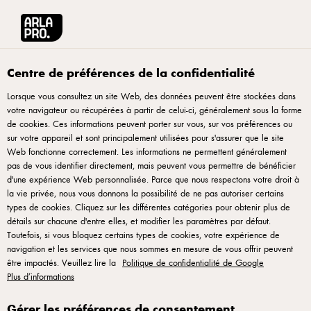
English
Arla® Pro Canada
Mes favoris
Centre de préférences de la confidentialité
Lorsque vous consultez un site Web, des données peuvent être stockées dans
Mes favoris
votre navigateur ou récupérées à partir de celui-ci, généralement sous la forme
de cookies. Ces informations peuvent porter sur vous, sur vos préférences ou
sur votre appareil et sont principalement utilisées pour s'assurer que le site
Web fonctionne correctement. Les informations ne permettent généralement
pas de vous identifier directement, mais peuvent vous permettre de bénéficier
d'une expérience Web personnalisée. Parce que nous respectons votre droit à
la vie privée, nous vous donnons la possibilité de ne pas autoriser certains
types de cookies. Cliquez sur les différentes catégories pour obtenir plus de
détails sur chacune d'entre elles, et modifier les paramètres par défaut.
Toutefois, si vous bloquez certains types de cookies, votre expérience de
Arla Foods Inc., Country office, 675 Rivermede Road, Concord, Ontario L4K
navigation et les services que nous sommes en mesure de vous offrir peuvent
2G9, Canada -
arlapro_canada@arlafoods.com
être impactés. Veuillez lire la
Politique de confidentialité de Google
Plus d’informations
Conditions d'utilisation
|
Politique de confidentialité
|
Politique de témoins
|
Rouvrir la fenêtre contextuelle des cookies
Gérer les préférences de consentement