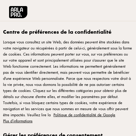
Arla® Pro Canada
Recettes
Centre de préférences de la confidentialité
Lorsque vous consultez un site Web, des données peuvent être stockées dans
Recettes
votre navigateur ou récupérées à partir de celui-ci, généralement sous la forme
de cookies. Ces informations peuvent porter sur vous, sur vos préférences ou
sur votre appareil et sont principalement utilisées pour s'assurer que le site
Web fonctionne correctement. Les informations ne permettent généralement
pas de vous identifier directement, mais peuvent vous permettre de bénéficier
d'une expérience Web personnalisée. Parce que nous respectons votre droit à
la vie privée, nous vous donnons la possibilité de ne pas autoriser certains
types de cookies. Cliquez sur les différentes catégories pour obtenir plus de
détails sur chacune d'entre elles, et modifier les paramètres par défaut.
Toutefois, si vous bloquez certains types de cookies, votre expérience de
Arla Foods Inc., Country office, 675 Rivermede Road, Concord, Ontario L4K
navigation et les services que nous sommes en mesure de vous offrir peuvent
2G9, Canada -
arlapro_canada@arlafoods.com
être impactés. Veuillez lire la
Politique de confidentialité de Google
Plus d’informations
Conditions d'utilisation
|
Politique de confidentialité
|
Politique de témoins
|
Rouvrir la fenêtre contextuelle des cookies
Gérer les préférences de consentement