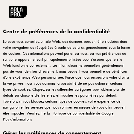
English
Arla® Pro Canada
Produits
Produit de fromage à la crème aux fines herb
Centre de préférences de la confidentialité
Lorsque vous consultez un site Web, des données peuvent être stockées dans
votre navigateur ou récupérées à partir de celui-ci, généralement sous la forme
de cookies. Ces informations peuvent porter sur vous, sur vos préférences ou
sur votre appareil et sont principalement utilisées pour s'assurer que le site
Web fonctionne correctement. Les informations ne permettent généralement
pas de vous identifier directement, mais peuvent vous permettre de bénéficier
d'une expérience Web personnalisée. Parce que nous respectons votre droit à
la vie privée, nous vous donnons la possibilité de ne pas autoriser certains
types de cookies. Cliquez sur les différentes catégories pour obtenir plus de
TRE STELLE®
Produit de fromage à la crème
détails sur chacune d'entre elles, et modifier les paramètres par défaut.
Toutefois, si vous bloquez certains types de cookies, votre expérience de
aux fines herbes et aux épices
navigation et les services que nous sommes en mesure de vous offrir peuvent
être impactés. Veuillez lire la
200g
Politique de confidentialité de Google
Plus d’informations
ID: 86774 10x200 g
Gérer les préférences de consentement