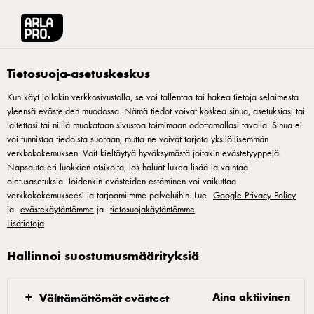
Arla® Pro Suomi
Tuotteet
Castello aged gouda 200g
Tietosuoja-asetuskeskus
Kun käyt jollakin verkkosivustolla, se voi tallentaa tai hakea tietoja selaimesta
yleensä evästeiden muodossa. Nämä tiedot voivat koskea sinua, asetuksiasi tai
laitettasi tai niillä muokataan sivustoa toimimaan odottamallasi tavalla. Sinua ei
voi tunnistaa tiedoista suoraan, mutta ne voivat tarjota yksilöllisemmän
verkkokokemuksen. Voit kieltäytyä hyväksymästä joitakin evästetyyppejä.
Napsauta eri luokkien otsikoita, jos haluat lukea lisää ja vaihtaa
oletusasetuksia. Joidenkin evästeiden estäminen voi vaikuttaa
verkkokokemukseesi ja tarjoamiimme palveluihin. Lue
Google Privacy Policy
ja
evästekäytäntömme
ja
tietosuojakäytäntömme
Lisätietoja
Hallinnoi suostumusmäärityksiä
Aina aktiivinen
Välttämättömät evästeet