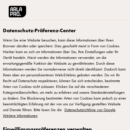
Arla® Pro
Rezepte
Himbeer-Smoothie
Datenschutz-Präferenz-Center
Wenn Sie eine Website besuchen, kann diese Informationen über Ihren
Browser abrufen oder speichern. Dies geschieht meist in Form von Cookies.
Himbeer-Smoothie
Hierbei kann es sich um Informationen über Sie, Ihre Einstellungen oder Ihr
Gerät handeln. Meist werden die Informationen verwendet, um die
Himbeeren und Pfirsiche passen super zusammen. Eiskalt
erwartungsgemäße Funktion der Website zu gewährleisten. Durch diese
Informationen werden Sie normalerweise nicht direkt identifiziert. Dadurch kann
servieren.
Ihnen aber ein personalisierteres Web-Erlebnis geboten werden. Da wir Ihr
Recht auf Datenschutz respektieren, können Sie sich entscheiden, bestimmte
Arten von Cookies nicht zulassen. Klicken Sie auf die verschiedenen
Kategorieüberschriften, um mehr zu erfahren und unsere Standardeinstellungen
zu ändern. Die Blockierung bestimmter Arten von Cookies kann jedoch zu einer
ZUBEREITUNG
beeinträchtigten Erfahrung mit der von uns zur Verfügung gestellten Website
und Dienste führen. Bitte lesen Sie die
Datenschutzrichtlinie von Google
Weitere Informationen
Alle Zutaten in den Mixer geben und auf höchster
Stufe etwa 15 Sekunden lang mixen. Kurz setzen
Einwilligungspräferenzen verwalten