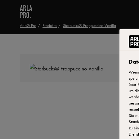
Arla® Pro
Produkte
Starbucks® Frappuccino Vanilla
Dat
Wenn 
speich
über S
um di
werden
person
respek
Sie au
Stand
zu ein
Dienst