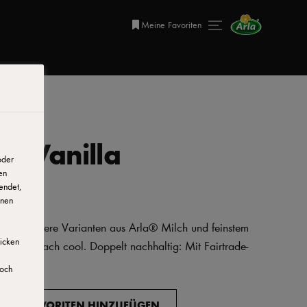
Meine Favoriten
o Vanilla
oder
en
endet,
onen
k: 13 leckere Varianten aus Arla® Milch und feinstem
licken
iv und einfach cool. Doppelt nachhaltig: Mit Fairtrade-
doch
ZU FAVORITEN HINZUFÜGEN