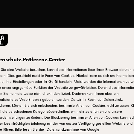
STARBUCKS®
enschutz-Präferenz-Center
Starbucks® Frappuccin
Sie eine Website besuchen, kann diese Informationen über Ihren Browser abrufen 
ern. Dies geschieht meist in Form von Cookies. Hierbei kann es sich um Information
ie, Ihre Einstellungen oder Ihr Gerät handeln. Meist werden die Informationen verw
ID: 590218
e erwartungsgemäße Funktion der Website zu gewährleisten. Durch diese Informati
 Sie normalerweise nicht direkt identifiziert. Dadurch kann Ihnen aber ein
Starbucks® Chilled Coffee. Trendiger genuß, vieeel geschmac
alisierteres Web-Erlebnis geboten werden. Da wir Ihr Recht auf Datenschutz
tieren, können Sie sich entscheiden, bestimmte Arten von Cookies nicht zulassen. K
Arabica-Bohnen. Lifestyle: Starbucks® gilt als trendig, innovat
f die verschiedenen Kategorieüberschriften, um mehr zu erfahren und unsere
Kaffee in immer nachhaltigeren Verpackungen.
ardeinstellungen zu ändern. Die Blockierung bestimmter Arten von Cookies kann je
er beeinträchtigten Erfahrung mit der von uns zur Verfügung gestellten Website und
e führen. Bitte lesen Sie die
Datenschutzrichtlinie von Google
WO KANN MAN DAS PRODUKT KAUFEN?