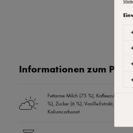
Weite
Ein
Informationen zum Prod
Fettarme Milch (75 %), Kaffeezubereitung 
%), Zucker (6 %), Vanille-Extrakt, natürli
Kaliumcarbonat