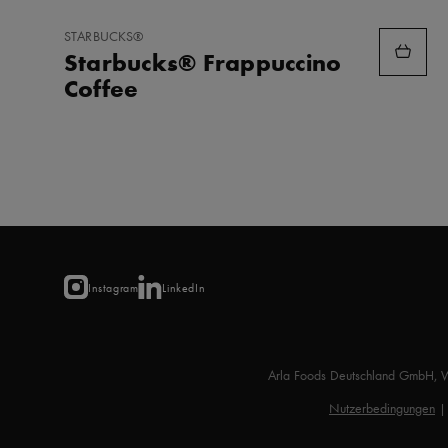
ZU
STARBUCKS®
FAVORITEN
Starbucks® Frappuccino
HINZUFÜGEN
Coffee
Instagram
LinkedIn
Arla Foods Deutschland GmbH, 
Nutzerbedingungen