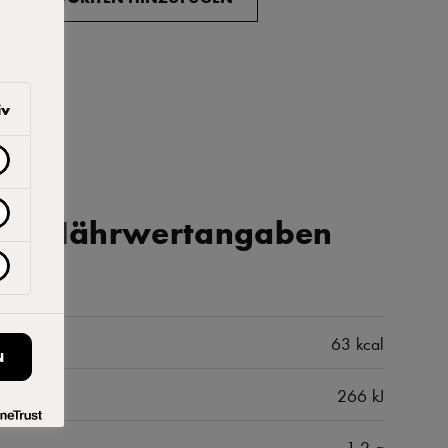
iv
iche Nährwertangaben
63 kcal
N
266 kJ
1,2 g