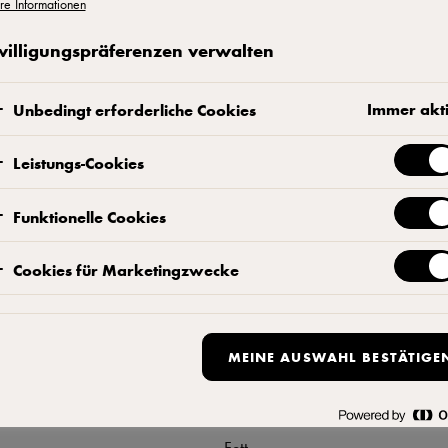
re Informationen
Kontaktieren Sie uns
willigungspräferenzen verwalten
Immer akt
Unbedingt erforderliche Cookies
Leistungs-Cookies
Funktionelle Cookies
ukt
Durchschnittl
pro 100 g
Cookies für Marketingzwecke
(Wasser, Kaffee-Extrakt) (18,5
Energie
ches Aroma, Säureregulator:
MEINE AUSWAHL BESTÄTIGE
Energie
Fett