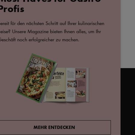
Profis
ZU
STARBUCKS®
FAVORITEN
Starbucks® Chilled Classics
HINZUFÜGEN
ereit für den nächsten Schritt auf Ihrer kulinarischen
Vanilla Bean Macchiato
eise? Unsere Magazine bieten Ihnen alles, um Ihr
220 ml
eschäft noch erfolgreicher zu machen.
723166,
arlaprode@arlafoods.com
s Cookie-Popup erneut
MEHR ENTDECKEN