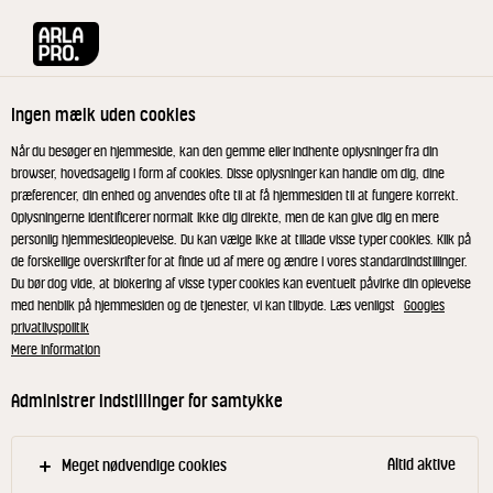
Arla® Pro
Produkter
Yoghurt vanilje 0,1% 1000 g
Ingen mælk uden cookies
Når du besøger en hjemmeside, kan den gemme eller indhente oplysninger fra din
browser, hovedsagelig i form af cookies. Disse oplysninger kan handle om dig, dine
præferencer, din enhed og anvendes ofte til at få hjemmesiden til at fungere korrekt.
Oplysningerne identificerer normalt ikke dig direkte, men de kan give dig en mere
personlig hjemmesideoplevelse. Du kan vælge ikke at tillade visse typer cookies. Klik på
de forskellige overskrifter for at finde ud af mere og ændre i vores standardindstillinger.
Du bør dog vide, at blokering af visse typer cookies kan eventuelt påvirke din oplevelse
med henblik på hjemmesiden og de tjenester, vi kan tilbyde. Læs venligst
Googles
privatlivspolitik
Mere information
Administrer indstillinger for samtykke
Altid aktive
Meget nødvendige cookies