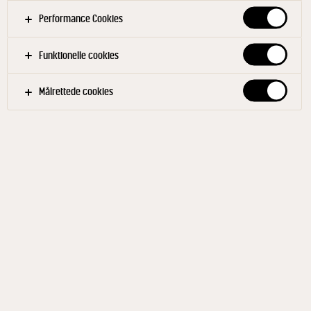
Performance Cookies
Funktionelle cookies
Målrettede cookies
CHEASY®
Yoghurt vanilje 0,1% 1000 g
ID: 86381 15x1000 g
Cheasy® yoghurt vanilje har en cremet konsistens
og er let at style med alt det, du elsker. Cheasy®
yoghurt er lavet med dansk mælk, uden tilsat sukker