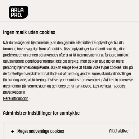
Arla® Pro
Produkter
Yoghurt Kirsebær 1,3% 1000 g
Ingen mælk uden cookies
Når du besøger en hjemmeside, kan den gemme eller indhente oplysninger fra din
browser, hovedsagelig i form af cookies. Disse oplysninger kan handle om dig, dine
præferencer, din enhed og anvendes ofte til at få hjemmesiden til at fungere korrekt.
Oplysningerne identificerer normalt ikke dig direkte, men de kan give dig en mere
personlig hjemmesideoplevelse. Du kan vælge ikke at tillade visse typer cookies. Klik på
de forskellige overskrifter for at finde ud af mere og ændre i vores standardindstillinger.
Du bør dog vide, at blokering af visse typer cookies kan eventuelt påvirke din oplevelse
med henblik på hjemmesiden og de tjenester, vi kan tilbyde. Læs venligst
Googles
privatlivspolitik
Mere information
Administrer indstillinger for samtykke
Altid aktive
Meget nødvendige cookies