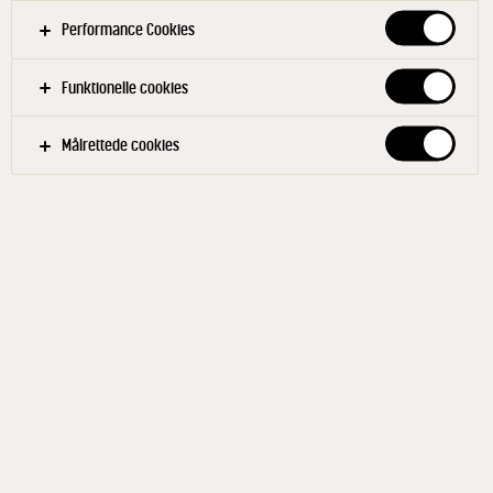
Performance Cookies
Funktionelle cookies
Målrettede cookies
YOGGI®
Yoghurt Kirsebær 1,3% 1000
g
ID: 590563 15x1000 g
Yoggi® kirsebær yoghurt er blevet en fast del af