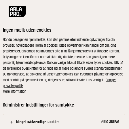
Arla® Pro
Produkter
Taste Hawaii Pineapple & Almond 24% 125 g
Ingen mælk uden cookies
Når du besøger en hjemmeside, kan den gemme eller indhente oplysninger fra din
browser, hovedsagelig i form af cookies. Disse oplysninger kan handle om dig, dine
præferencer, din enhed og anvendes ofte til at få hjemmesiden til at fungere korrekt.
Oplysningerne identificerer normalt ikke dig direkte, men de kan give dig en mere
personlig hjemmesideoplevelse. Du kan vælge ikke at tillade visse typer cookies. Klik på
de forskellige overskrifter for at finde ud af mere og ændre i vores standardindstillinger.
Du bør dog vide, at blokering af visse typer cookies kan eventuelt påvirke din oplevelse
med henblik på hjemmesiden og de tjenester, vi kan tilbyde. Læs venligst
Googles
privatlivspolitik
Mere information
Administrer indstillinger for samtykke
Altid aktive
Meget nødvendige cookies