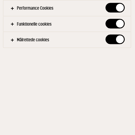
Performance Cookies
Funktionelle cookies
Målrettede cookies
CASTELLO®
Taste Hawaii Pineapple &
Almond 24% 125 g
ID: 22365 10x125 g
Guldmedaljevinder i Global Cheese Awards i 2015.
Denne smukke Castello® Ananas & Mandel