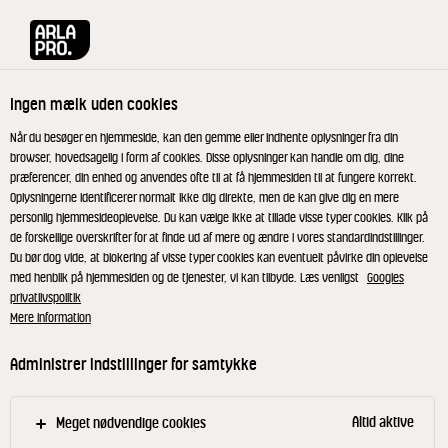
Arla® Pro
Produkter
Laktosefri Smør 250 g
Ingen mælk uden cookies
Når du besøger en hjemmeside, kan den gemme eller indhente oplysninger fra din
browser, hovedsagelig i form af cookies. Disse oplysninger kan handle om dig, dine
præferencer, din enhed og anvendes ofte til at få hjemmesiden til at fungere korrekt.
Oplysningerne identificerer normalt ikke dig direkte, men de kan give dig en mere
personlig hjemmesideoplevelse. Du kan vælge ikke at tillade visse typer cookies. Klik på
de forskellige overskrifter for at finde ud af mere og ændre i vores standardindstillinger.
Du bør dog vide, at blokering af visse typer cookies kan eventuelt påvirke din oplevelse
med henblik på hjemmesiden og de tjenester, vi kan tilbyde. Læs venligst
Googles
privatlivspolitik
Mere information
Administrer indstillinger for samtykke
Altid aktive
Meget nødvendige cookies