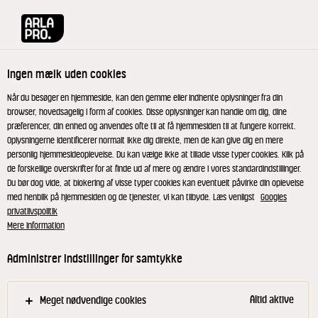
Arla® Pro
Produkter
SkinkeOst 17% 200 g
Ingen mælk uden cookies
Når du besøger en hjemmeside, kan den gemme eller indhente oplysninger fra din
browser, hovedsagelig i form af cookies. Disse oplysninger kan handle om dig, dine
præferencer, din enhed og anvendes ofte til at få hjemmesiden til at fungere korrekt.
Oplysningerne identificerer normalt ikke dig direkte, men de kan give dig en mere
personlig hjemmesideoplevelse. Du kan vælge ikke at tillade visse typer cookies. Klik på
de forskellige overskrifter for at finde ud af mere og ændre i vores standardindstillinger.
Du bør dog vide, at blokering af visse typer cookies kan eventuelt påvirke din oplevelse
med henblik på hjemmesiden og de tjenester, vi kan tilbyde. Læs venligst
Googles
privatlivspolitik
Mere information
Administrer indstillinger for samtykke
Altid aktive
Meget nødvendige cookies