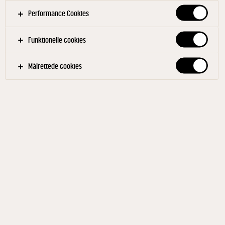
Performance Cookies
Funktionelle cookies
Målrettede cookies
BUKO®
SkinkeOst 17% 200 g
ID: 584263 10x200 g
BUKO® SkinkeOst er en smøreost med 17% fedt. Osten
er særdeles velegnet til sandwich med fx skinkeost,
agurk og salat og er altid en vinder på