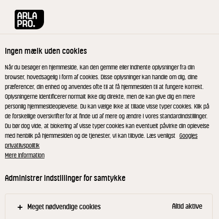
Arla® Pro
Produkter
Pisket Citron & Havsalt 150 g
Ingen mælk uden cookies
Når du besøger en hjemmeside, kan den gemme eller indhente oplysninger fra din
browser, hovedsagelig i form af cookies. Disse oplysninger kan handle om dig, dine
præferencer, din enhed og anvendes ofte til at få hjemmesiden til at fungere korrekt.
Oplysningerne identificerer normalt ikke dig direkte, men de kan give dig en mere
personlig hjemmesideoplevelse. Du kan vælge ikke at tillade visse typer cookies. Klik på
de forskellige overskrifter for at finde ud af mere og ændre i vores standardindstillinger.
Du bør dog vide, at blokering af visse typer cookies kan eventuelt påvirke din oplevelse
med henblik på hjemmesiden og de tjenester, vi kan tilbyde. Læs venligst
Googles
privatlivspolitik
Mere information
Administrer indstillinger for samtykke
Altid aktive
Meget nødvendige cookies