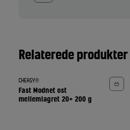
Relaterede produkter
TILFØJ
CHEASY®
TIL
FAVORITTER
Fast Modnet ost
mellemlagret 20+ 200 g