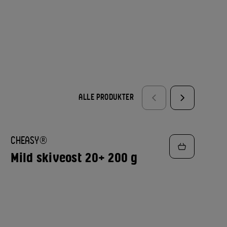
ALLE PRODUKTER
TILFØJ
CHEASY®
TIL
FAVORITTER
Mild skiveost 20+ 200 g