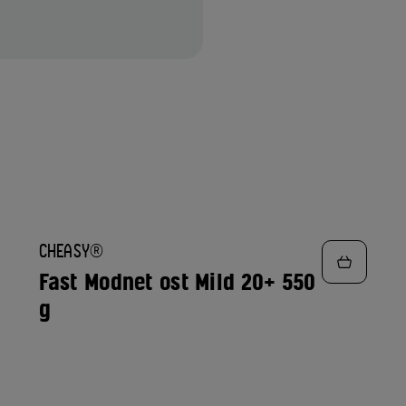
TILFØJ
CHEASY®
TIL
FAVORITTER
Fast Modnet ost Mild 20+ 550
g