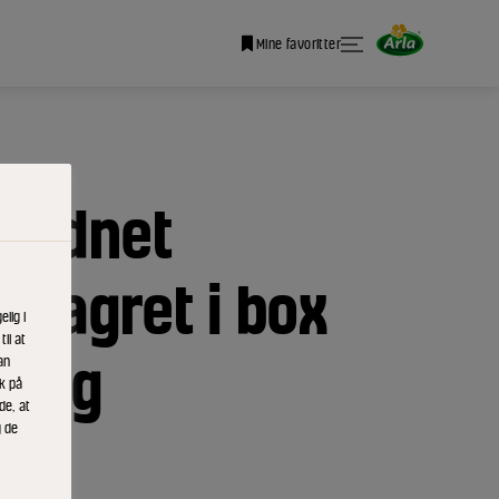
Mine favoritter
 modnet
mlagret i box
lig i
il at
50 g
an
ik på
de, at
g de