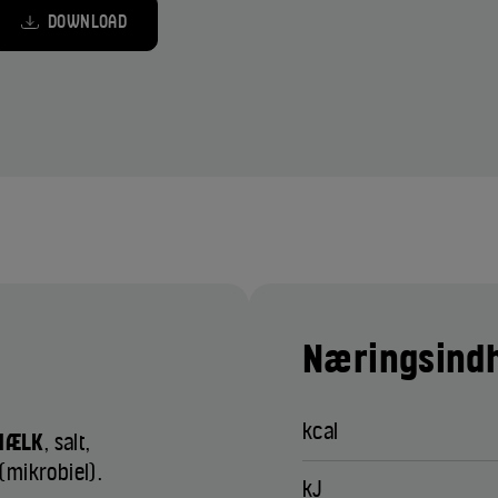
DOWNLOAD
Næringsindh
kcal
MÆLK
, salt,
mikrobiel).
kJ