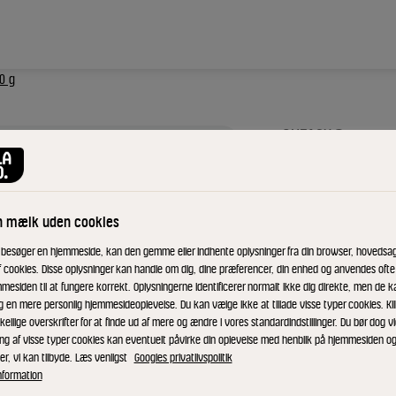
0 g
CHEASY®
Fast
n mælk uden cookies
Melle
 besøger en hjemmeside, kan den gemme eller indhente oplysninger fra din browser, hovedsage
f cookies. Disse oplysninger kan handle om dig, dine præferencer, din enhed og anvendes ofte t
20+ 5
mesiden til at fungere korrekt. Oplysningerne identificerer normalt ikke dig direkte, men de k
g en mere personlig hjemmesideoplevelse. Du kan vælge ikke at tillade visse typer cookies. Kl
kellige overskrifter for at finde ud af mere og ændre i vores standardindstillinger. Du bør dog vi
ing af visse typer cookies kan eventuelt påvirke din oplevelse med henblik på hjemmesiden o
er, vi kan tilbyde. Læs venligst
Googles privatlivspolitik
ID: 593058 10x550 g
nformation