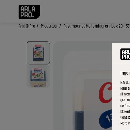
Arla® Pro
Produkter
Fast modnet Mellemlagret i box 20+ 55
Inge
Når du
form a
få hjem
give di
de fors
bloker
tjenest
Mere i