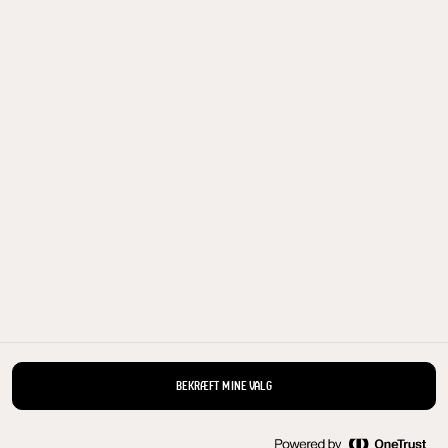
L
KØB NU
ALLE PRODUKTER
Arla Foods a.m.b.a. headoffice, Sønderhøj 14, 8260 Viby J, Denmark, Tlf.: +45 89
38 1000, Fax: +45 8628 1691, E-mail:
arladialog@arlafoods.com
BEKRÆFT MINE VALG
Cookie politik
|
Meddelelse om databeskyttelse
|
Betingelser for
brug
|
Håndtering af personlige oplysninger
|
Åbn cookie-popup igen