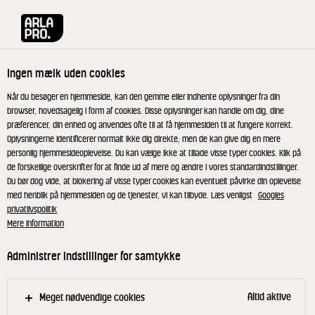
Arla® Pro
Produkter
Cremet græskarsuppe 3% 1 L
Ingen mælk uden cookies
Når du besøger en hjemmeside, kan den gemme eller indhente oplysninger fra din
browser, hovedsagelig i form af cookies. Disse oplysninger kan handle om dig, dine
præferencer, din enhed og anvendes ofte til at få hjemmesiden til at fungere korrekt.
Oplysningerne identificerer normalt ikke dig direkte, men de kan give dig en mere
personlig hjemmesideoplevelse. Du kan vælge ikke at tillade visse typer cookies. Klik på
de forskellige overskrifter for at finde ud af mere og ændre i vores standardindstillinger.
Du bør dog vide, at blokering af visse typer cookies kan eventuelt påvirke din oplevelse
med henblik på hjemmesiden og de tjenester, vi kan tilbyde. Læs venligst
Googles
privatlivspolitik
Mere information
Administrer indstillinger for samtykke
Altid aktive
Meget nødvendige cookies