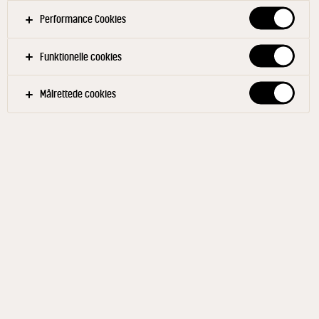
Performance Cookies
Funktionelle cookies
Målrettede cookies
ARLA KAROLINES KØKKEN®
Cremet græskarsuppe 3% 1
L
ID: 87924 10x1 l
Arla Karolines Køkken® græskarsuppe er nem og