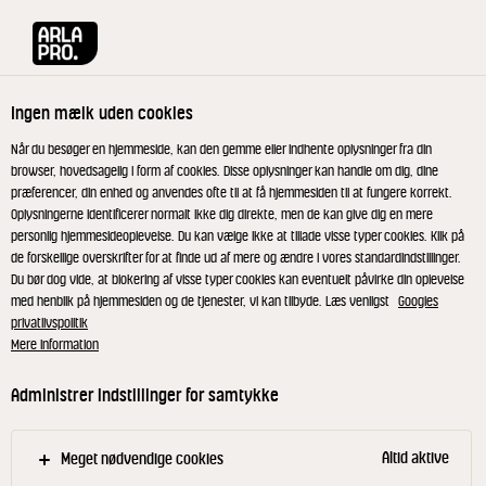
Arla® Pro
Produkter
Cheddar revet 50+ 2 kg
Ingen mælk uden cookies
Når du besøger en hjemmeside, kan den gemme eller indhente oplysninger fra din
browser, hovedsagelig i form af cookies. Disse oplysninger kan handle om dig, dine
præferencer, din enhed og anvendes ofte til at få hjemmesiden til at fungere korrekt.
Oplysningerne identificerer normalt ikke dig direkte, men de kan give dig en mere
personlig hjemmesideoplevelse. Du kan vælge ikke at tillade visse typer cookies. Klik på
de forskellige overskrifter for at finde ud af mere og ændre i vores standardindstillinger.
Du bør dog vide, at blokering af visse typer cookies kan eventuelt påvirke din oplevelse
med henblik på hjemmesiden og de tjenester, vi kan tilbyde. Læs venligst
Googles
privatlivspolitik
Mere information
Administrer indstillinger for samtykke
Altid aktive
Meget nødvendige cookies