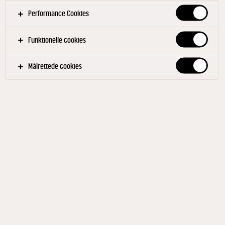
Performance Cookies
Funktionelle cookies
Målrettede cookies
ARLA® PRO
Cheddar revet 50+ 2 kg
ID: 27468 6x2 kg
En ost med fantastisk smelteegenskaber og en mild
lidt nøddeagtig ostesmag. Osten er særdeles velegnet
til mexicanske nachos, burritos, tacos og andre