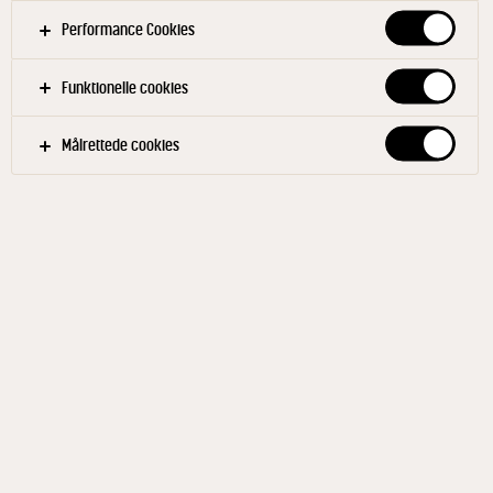
Performance Cookies
Funktionelle cookies
Målrettede cookies
STARBUCKS®
Caramel Maccahiato 1,3%
220 ml
ID: 21762 10x220 ml
Vores Caramel Macchiato forkæler dig med en