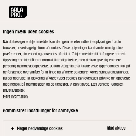
Arla® Pro
Produkter
Caramel Maccahiato 1,3% 220 ml
Ingen mælk uden cookies
Når du besøger en hjemmeside, kan den gemme eller indhente oplysninger fra din
browser, hovedsagelig i form af cookies. Disse oplysninger kan handle om dig, dine
præferencer, din enhed og anvendes ofte til at få hjemmesiden til at fungere korrekt.
Oplysningerne identificerer normalt ikke dig direkte, men de kan give dig en mere
personlig hjemmesideoplevelse. Du kan vælge ikke at tillade visse typer cookies. Klik på
de forskellige overskrifter for at finde ud af mere og ændre i vores standardindstillinger.
Du bør dog vide, at blokering af visse typer cookies kan eventuelt påvirke din oplevelse
med henblik på hjemmesiden og de tjenester, vi kan tilbyde. Læs venligst
Googles
privatlivspolitik
Mere information
Administrer indstillinger for samtykke
Altid aktive
Meget nødvendige cookies