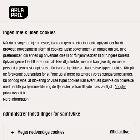
Arla® Pro
Produkter
Syrnet Mælkedrik m. blåbær 250 ml
Ingen mælk uden cookies
Når du besøger en hjemmeside, kan den gemme eller indhente oplysninger fra din
browser, hovedsagelig i form af cookies. Disse oplysninger kan handle om dig, dine
præferencer, din enhed og anvendes ofte til at få hjemmesiden til at fungere korrekt.
Oplysningerne identificerer normalt ikke dig direkte, men de kan give dig en mere
personlig hjemmesideoplevelse. Du kan vælge ikke at tillade visse typer cookies. Klik på
de forskellige overskrifter for at finde ud af mere og ændre i vores standardindstillinger.
Du bør dog vide, at blokering af visse typer cookies kan eventuelt påvirke din oplevelse
med henblik på hjemmesiden og de tjenester, vi kan tilbyde. Læs venligst
Googles
privatlivspolitik
Mere information
Administrer indstillinger for samtykke
Altid aktive
Meget nødvendige cookies