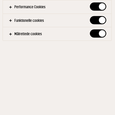
Performance Cookies
Funktionelle cookies
Målrettede cookies
ARLA® PROTINO
Syrnet Mælkedrik m.
blåbær 250 ml
ID: 433089 6x250 ml
Arla Protino® Plus Blåbær er en frisk syrnet