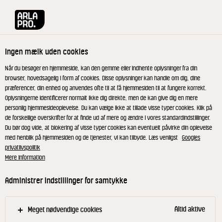
Arla® Pro
Opskrifter
Mangoshake med knas
Ingen mælk uden cookies
Mangoshake med knas
Når du besøger en hjemmeside, kan den gemme eller indhente oplysninger fra din
browser, hovedsagelig i form af cookies. Disse oplysninger kan handle om dig, dine
præferencer, din enhed og anvendes ofte til at få hjemmesiden til at fungere korrekt.
Cremet og mættende mango shake med havregryn,
Oplysningerne identificerer normalt ikke dig direkte, men de kan give dig en mere
skyr og kærnemælk - og sprødt knas af
personlig hjemmesideoplevelse. Du kan vælge ikke at tillade visse typer cookies. Klik på
de forskellige overskrifter for at finde ud af mere og ændre i vores standardindstillinger.
pistacienødder og chiafrø.
Du bør dog vide, at blokering af visse typer cookies kan eventuelt påvirke din oplevelse
med henblik på hjemmesiden og de tjenester, vi kan tilbyde. Læs venligst
Googles
privatlivspolitik
Mere information
Knas
Administrer indstillinger for samtykke
Rist pistacienødder og chiafrø i en tør pande.
Først 2 min. ved kraftig varme og under
Altid aktive
Meget nødvendige cookies
omrøringer. Derefter ca. 2 min . ved svag varme