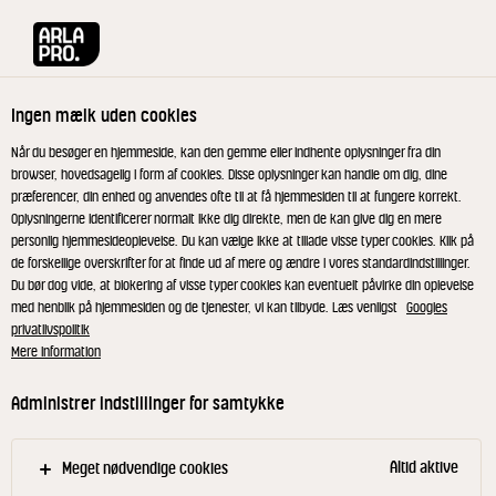
Arla® Pro
Magasiner
Meget mere end dej
Ingen mælk uden cookies
Meget mere end dej
Når du besøger en hjemmeside, kan den gemme eller indhente oplysninger fra din
browser, hovedsagelig i form af cookies. Disse oplysninger kan handle om dig, dine
Tilmeld dig Arla® Pros nyhedsbrev og modtag
præferencer, din enhed og anvendes ofte til at få hjemmesiden til at fungere korrekt.
Oplysningerne identificerer normalt ikke dig direkte, men de kan give dig en mere
vores nye magasin Meget mere end dej. Her kan du
personlig hjemmesideoplevelse. Du kan vælge ikke at tillade visse typer cookies. Klik på
dykke ned i teknikkerne bag sødt og lamineret
de forskellige overskrifter for at finde ud af mere og ændre i vores standardindstillinger.
bagværk og finde opskrifter, du kan udvikle videre
Du bør dog vide, at blokering af visse typer cookies kan eventuelt påvirke din oplevelse
på og gøre til dine egne.
med henblik på hjemmesiden og de tjenester, vi kan tilbyde. Læs venligst
Googles
privatlivspolitik
Mere information
Administrer indstillinger for samtykke
Altid aktive
Meget nødvendige cookies