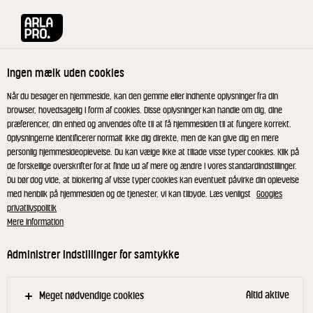
Arla® Pro
Magasiner
Kantineprisen2024
Ingen mælk uden cookies
Kantineprisen 2024
Når du besøger en hjemmeside, kan den gemme eller indhente oplysninger fra din
browser, hovedsagelig i form af cookies. Disse oplysninger kan handle om dig, dine
Tilmeld dig Arla® Pros nyhedsbrev og modtag
præferencer, din enhed og anvendes ofte til at få hjemmesiden til at fungere korrekt.
Oplysningerne identificerer normalt ikke dig direkte, men de kan give dig en mere
magasinet, hvor du kan læse om Sine og Lena,
personlig hjemmesideoplevelse. Du kan vælge ikke at tillade visse typer cookies. Klik på
vinderne af Kantineprisen 2024, og få en række
de forskellige overskrifter for at finde ud af mere og ændre i vores standardindstillinger.
inspirerende opskrifter til kantiner.
Du bør dog vide, at blokering af visse typer cookies kan eventuelt påvirke din oplevelse
med henblik på hjemmesiden og de tjenester, vi kan tilbyde. Læs venligst
Googles
privatlivspolitik
Mere information
Administrer indstillinger for samtykke
Altid aktive
Meget nødvendige cookies