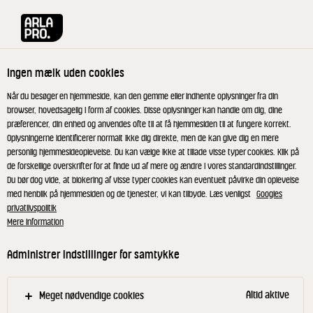
Arla® Pro
Magasiner
Kaffe sign-up
Ingen mælk uden cookies
Når du besøger en hjemmeside, kan den gemme eller indhente oplysninger fra din
browser, hovedsagelig i form af cookies. Disse oplysninger kan handle om dig, dine
præferencer, din enhed og anvendes ofte til at få hjemmesiden til at fungere korrekt.
Oplysningerne identificerer normalt ikke dig direkte, men de kan give dig en mere
personlig hjemmesideoplevelse. Du kan vælge ikke at tillade visse typer cookies. Klik på
de forskellige overskrifter for at finde ud af mere og ændre i vores standardindstillinger.
Du bør dog vide, at blokering af visse typer cookies kan eventuelt påvirke din oplevelse
med henblik på hjemmesiden og de tjenester, vi kan tilbyde. Læs venligst
Googles
privatlivspolitik
Modtag magasin med
Mere information
kaffe-inspiration
Administrer indstillinger for samtykke
Udfyld formularen og modtag dit magasin
Altid aktive
Meget nødvendige cookies
med professionel kaffe-inspiration direkte i