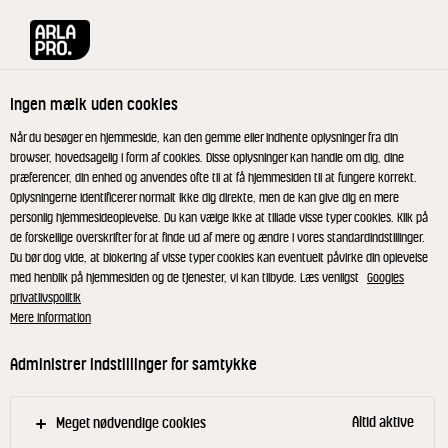
Arla® Pro
Morgenmad i kantinen
Ingen mælk uden cookies
Når du besøger en hjemmeside, kan den gemme eller indhente oplysninger fra din
browser, hovedsagelig i form af cookies. Disse oplysninger kan handle om dig, dine
præferencer, din enhed og anvendes ofte til at få hjemmesiden til at fungere korrekt.
Oplysningerne identificerer normalt ikke dig direkte, men de kan give dig en mere
personlig hjemmesideoplevelse. Du kan vælge ikke at tillade visse typer cookies. Klik på
de forskellige overskrifter for at finde ud af mere og ændre i vores standardindstillinger.
Du bør dog vide, at blokering af visse typer cookies kan eventuelt påvirke din oplevelse
med henblik på hjemmesiden og de tjenester, vi kan tilbyde. Læs venligst
Googles
privatlivspolitik
MORGENMAD I KANTINEN
Mere information
Den bedste start på
Administrer indstillinger for samtykke
dagen
Altid aktive
Meget nødvendige cookies
Giv dig selv og dine gæster den bedste start