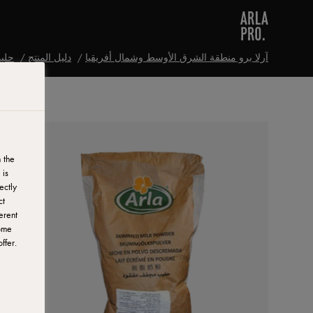
آرلا برو منطقة الشرق الأوسط وشمال أفريقيا
دليل المنتج
حليب 
 the
 is
ectly
ct
erent
ome
ffer.