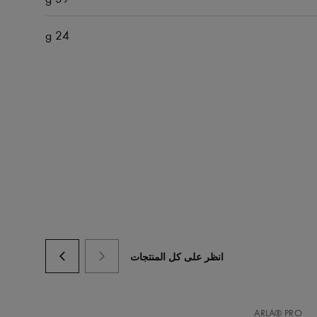
24 g
انظر على كل المنتجات
أضف
أ
O
ARLA® PRO