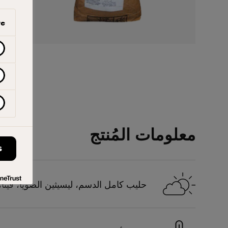
ve
معلومات المُنتج
S
حليب كامل الدسم، ليسيثين الصويا، فيتامي