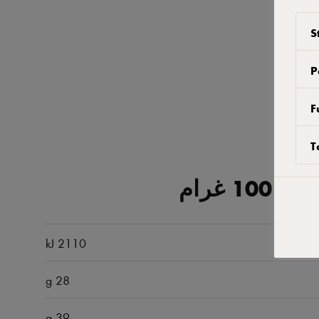
S
P
F
T
1 غرام
2110 kJ
28 g
39 g