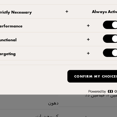
Always Acti
trictly Necessary
erformance
unctional
argeting
المحتوى الغذائي لكل 00
CONFIRM MY CHOICE
كيلو كالوري
ن أ، فيتامين د3
دهون
كربوهيدرات