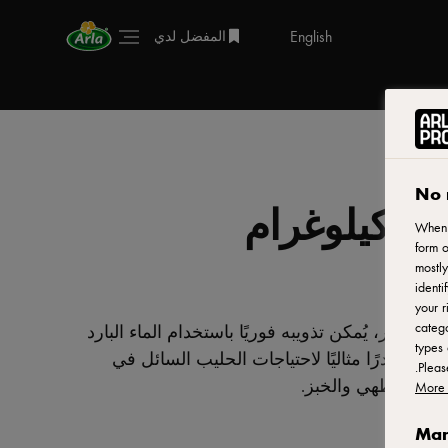
English
المفضل لدي
No 
When y
form o
mostly
identi
your r
catego
صدر، يُمكن تذويبه فوريًا باستخدام الماء البارد
types 
عد مصدرًا مثاليًا لاحتياجات الحليب السائل في
.
Plea
وصفات الطهي والخبز.
More 
Man