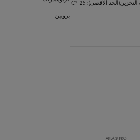
بروتين
أضف
ARLA® PRO