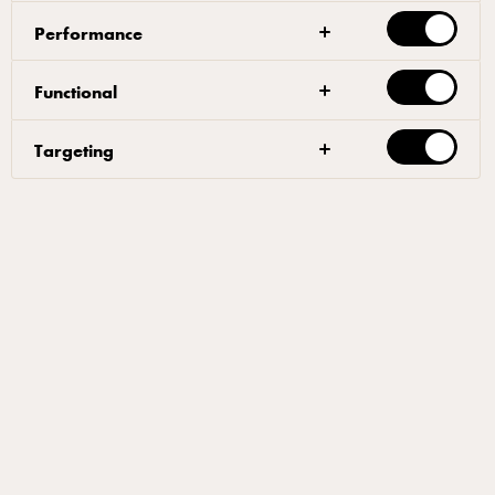
الإلهام من اتجاهات البيتزا التي قد تساعدك في
Performance
زيادة المبيعات والوصول من خلال تطبيق انستغرام.
Functional
Targeting
ركز على التغذية البصرية
اكتشف طرق الاستفادة من مواقع التواصل الاجتماعي لرفع
مبيعاتك من البيتزا في هذه المقالات الإرشادية.
التقاط أفضل صور بيتزا
نصائح التصميم والتصوير الفوتوغرافي
لفت الانتباه على مواقع التواصل الاجتماعي
لقد التقطت الصورة المثالية