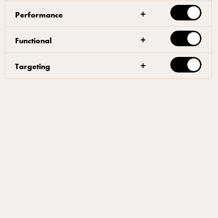
Performance
Functional
الأمر بحاجة لطاهٍ مُحترف
Targeting
لا يُمكن لأي شخص أن يُدير مطبخًا احترافيًا. إنّما
يتطلب الأمر طاهيًا ماهرًا وعلى دراية بالعمليات
الداخلية للمطبخ الاحترافي. عندما نعمل كشُركاء،
ستتعامل مع فريق من الطُّهاة المدربين والمؤهلين
لإحداث نقلة نوعية في عملك.
نحن نعتني بالطُّهاة في جميع جوانب عملنا، بدءًا من
تطوير المفاهيم إلى تعزيز الإلهام المطبخي وإيجاد
الحلول المطبخية التي تُساعد عُملائنا. فريقنا
المكون من 14 طاهٍ ومدرب وخبير فني، جميعهم