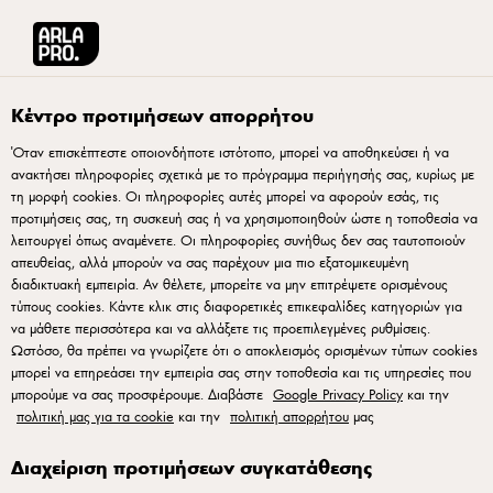
Arla® Pro Ελλάδα
Συνταγές
Σαλάτα Waldorf
Κέντρο προτιμήσεων απορρήτου
Όταν επισκέπτεστε οποιονδήποτε ιστότοπο, μπορεί να αποθηκεύσει ή να
ανακτήσει πληροφορίες σχετικά με το πρόγραμμα περιήγησής σας, κυρίως με
Σαλάτα Waldorf
τη μορφή cookies. Οι πληροφορίες αυτές μπορεί να αφορούν εσάς, τις
προτιμήσεις σας, τη συσκευή σας ή να χρησιμοποιηθούν ώστε η τοποθεσία να
λειτουργεί όπως αναμένετε. Οι πληροφορίες συνήθως δεν σας ταυτοποιούν
απευθείας, αλλά μπορούν να σας παρέχουν μια πιο εξατομικευμένη
διαδικτυακή εμπειρία. Αν θέλετε, μπορείτε να μην επιτρέψετε ορισμένους
τύπους cookies. Κάντε κλικ στις διαφορετικές επικεφαλίδες κατηγοριών για
να μάθετε περισσότερα και να αλλάξετε τις προεπιλεγμένες ρυθμίσεις.
Καθαρίστε και κόψτε σε κύβους τη σελινόριζα. Στη
Ωστόσο, θα πρέπει να γνωρίζετε ότι ο αποκλεισμός ορισμένων τύπων cookies
συνέχεια βράστε την σε ελαφρά αλατισμένο νερό για
μπορεί να επηρεάσει την εμπειρία σας στην τοποθεσία και τις υπηρεσίες που
περίπου 2 λεπτά.
μπορούμε να σας προσφέρουμε. Διαβάστε
Google Privacy Policy
και την
πολιτική μας για τα cookie
και την
πολιτική απορρήτου
μας
Στραγγίστε και ξεπλύνετε με κρύο νερό. Αφήστε τη
να στραγγίξει καλά.
Διαχείριση προτιμήσεων συγκατάθεσης