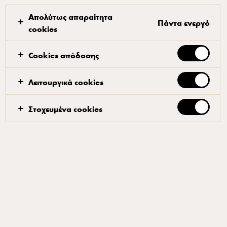
ικανότητές σας στην παρασκευή πίτσας.
Απολύτως απαραίτητα
Πάντα ενεργό
cookies
Cookies απόδοσης
Υπάρχει σεφ σε αυτή την
κουζίνα;
Λειτουργικά cookies
Μόνο ένας σεφ μπορεί να καταλάβει έναν άλλο σεφ και να
Στοχευμένα cookies
γνωρίζει πώς λειτουργεί μια επαγγελματική κουζίνα. Όταν
συνεργάζεστε μαζί
μας, γίνεστε μέλος μιας ομάδας
εξειδικευμένων σεφ που έχουν ως στόχο να προσθέσουν
αξία στην επιχείρησή σας.
Συμπεριλαμβάνουμε τους σεφ σε όλες τις πτυχές της
δουλειάς μας - από την ανάπτυξη νέων ιδεών μέχρι τη
δημιουργία εμπνευσμένων
ιδεών και μαγειρικών λύσεων