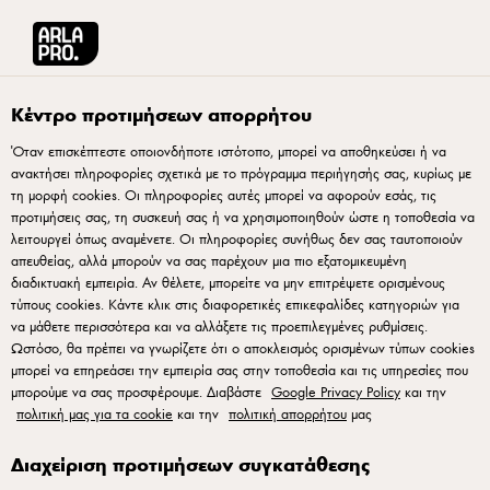
Arla® Pro Ελλάδα
Ο Κόσμος της Πίτσας
Βρείτε τον κατάλληλο συνεργάτη 
Κέντρο προτιμήσεων απορρήτου
Όταν επισκέπτεστε οποιονδήποτε ιστότοπο, μπορεί να αποθηκεύσει ή να
ανακτήσει πληροφορίες σχετικά με το πρόγραμμα περιήγησής σας, κυρίως με
τη μορφή cookies. Οι πληροφορίες αυτές μπορεί να αφορούν εσάς, τις
προτιμήσεις σας, τη συσκευή σας ή να χρησιμοποιηθούν ώστε η τοποθεσία να
λειτουργεί όπως αναμένετε. Οι πληροφορίες συνήθως δεν σας ταυτοποιούν
απευθείας, αλλά μπορούν να σας παρέχουν μια πιο εξατομικευμένη
διαδικτυακή εμπειρία. Αν θέλετε, μπορείτε να μην επιτρέψετε ορισμένους
τύπους cookies. Κάντε κλικ στις διαφορετικές επικεφαλίδες κατηγοριών για
Βρείτε τον κατάλληλο
να μάθετε περισσότερα και να αλλάξετε τις προεπιλεγμένες ρυθμίσεις.
Ωστόσο, θα πρέπει να γνωρίζετε ότι ο αποκλεισμός ορισμένων τύπων cookies
συνεργάτη για τις πίτσες
μπορεί να επηρεάσει την εμπειρία σας στην τοποθεσία και τις υπηρεσίες που
σας
μπορούμε να σας προσφέρουμε. Διαβάστε
Google Privacy Policy
και την
πολιτική μας για τα cookie
και την
πολιτική απορρήτου
μας
Η συνεργασία με έναν επαγγελματία συνεργάτη είναι
Διαχείριση προτιμήσεων συγκατάθεσης
ένας πολύ καλός τρόπος για να βελτιώσετε τις