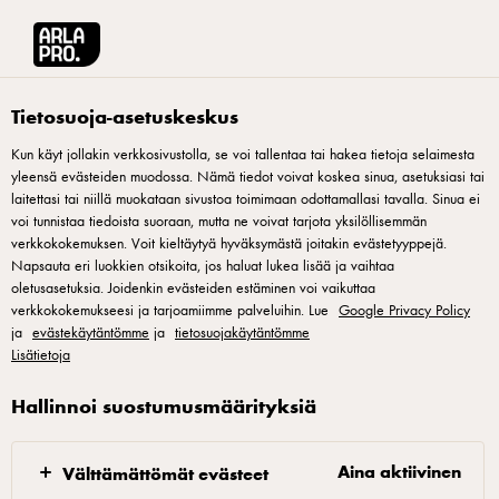
Arla® Pro Suomi
Tuotteet
Arla Luonto+ Poksis persikkakerrosjogurtti mehu
Tietosuoja-asetuskeskus
Kun käyt jollakin verkkosivustolla, se voi tallentaa tai hakea tietoja selaimesta
yleensä evästeiden muodossa. Nämä tiedot voivat koskea sinua, asetuksiasi tai
laitettasi tai niillä muokataan sivustoa toimimaan odottamallasi tavalla. Sinua ei
voi tunnistaa tiedoista suoraan, mutta ne voivat tarjota yksilöllisemmän
verkkokokemuksen. Voit kieltäytyä hyväksymästä joitakin evästetyyppejä.
Napsauta eri luokkien otsikoita, jos haluat lukea lisää ja vaihtaa
oletusasetuksia. Joidenkin evästeiden estäminen voi vaikuttaa
verkkokokemukseesi ja tarjoamiimme palveluihin. Lue
Google Privacy Policy
ja
evästekäytäntömme
ja
tietosuojakäytäntömme
Lisätietoja
Hallinnoi suostumusmäärityksiä
Aina aktiivinen
Välttämättömät evästeet