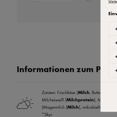
Weite
Ein
Informationen zum Prod
Zutaten: Frischkäse (
Milch
, Buttermilch (
B
Milcheiweiß (
Milchprotein
), Milchsäur
(Magermilch (
Milch
), mikrobielles Lab, M
*Skyr.