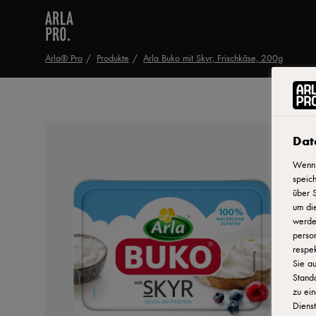
Arla® Pro
Produkte
Arla Buko mit Skyr, Frischkäse, 200g
Dat
Wenn 
speich
über S
um di
werden
person
respek
Sie au
Stand
zu ein
Dienst