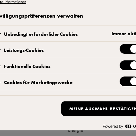
re Informationen
Kontaktieren Sie uns
willigungspräferenzen verwalten
Immer akt
Unbedingt erforderliche Cookies
Leistungs-Cookies
Funktionelle Cookies
ukt
Durchschnittl
Cookies für Marketingzwecke
pro 100 g
utter
),
Sahne
(
Milch
),
MEINE AUSWAHL BESTÄTIGE
Energie
ekulturen) 15% Frischkäse*
ilchsäurekulturen), Speisesalz.
Energie