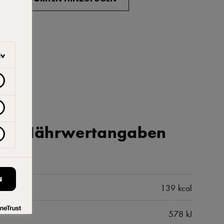
iv
iche Nährwertangaben
N
139 kcal
578 kJ