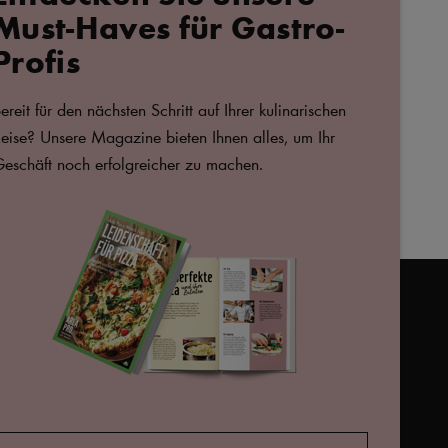
Must-Haves für Gastro-
Profis
ZU
ARLA BUKO®
FAVORITEN
Arla Buko Ziegenkäse,
HINZUFÜGEN
ereit für den nächsten Schritt auf Ihrer kulinarischen
Frischkäse, 200g
eise? Unsere Magazine bieten Ihnen alles, um Ihr
eschäft noch erfolgreicher zu machen.
723166,
arlaprode@arlafoods.com
s Cookie-Popup erneut