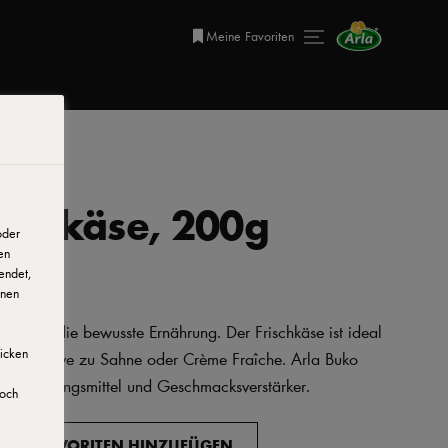
Meine Favoriten
ischkäse, 200g
oder
en
endet,
onen
ideal für die bewusste Ernährung. Der Frischkäse ist ideal
licken
s Alternative zu Sahne oder Crème Fraîche. Arla Buko
, Verdickungsmittel und Geschmacksverstärker.
doch
ZU FAVORITEN HINZUFÜGEN