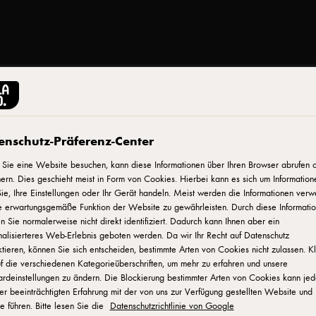
ARLA BUKO®
enschutz-Präferenz-Center
Arla Buko mit Skyr, Fr
Sie eine Website besuchen, kann diese Informationen über Ihren Browser abrufen 
ern. Dies geschieht meist in Form von Cookies. Hierbei kann es sich um Information
ie, Ihre Einstellungen oder Ihr Gerät handeln. Meist werden die Informationen verw
ID: 790878
e erwartungsgemäße Funktion der Website zu gewährleisten. Durch diese Informati
 Sie normalerweise nicht direkt identifiziert. Dadurch kann Ihnen aber ein
Arla Buko mit Skyr ist reich an Protein und natürlich cremig – 
alisierteres Web-Erlebnis geboten werden. Da wir Ihr Recht auf Datenschutz
tieren, können Sie sich entscheiden, bestimmte Arten von Cookies nicht zulassen. K
als Brotaufstrich, aber auch zum Kochen und Backen, z. B. al
f die verschiedenen Kategorieüberschriften, um mehr zu erfahren und unsere
steht für 100 % natürliche Zutaten. Ohne Konservierungsstoffe
ardeinstellungen zu ändern. Die Blockierung bestimmter Arten von Cookies kann je
er beeinträchtigten Erfahrung mit der von uns zur Verfügung gestellten Website und
e führen. Bitte lesen Sie die
Datenschutzrichtlinie von Google
WO KANN MAN DAS PRODUKT KAUFEN?