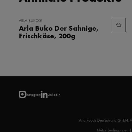
ZU
ARLA BUKO®
FAVORITEN
Arla Buko Der Sahnige,
HINZUFÜGEN
Frischkäse, 200g
Instagram
LinkedIn
Arla Foods Deutschland GmbH, 
Nutzerbedingungen