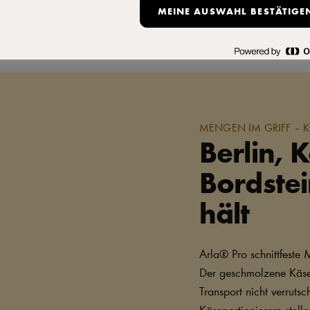
MEINE AUSWAHL BESTÄTIGE
MENGEN IM GRIFF – 
Berlin, 
Bordstei
hält
Arla® Pro schnittfeste M
Der geschmolzene Käse b
Transport nicht verruts
Käseportionierern stelle