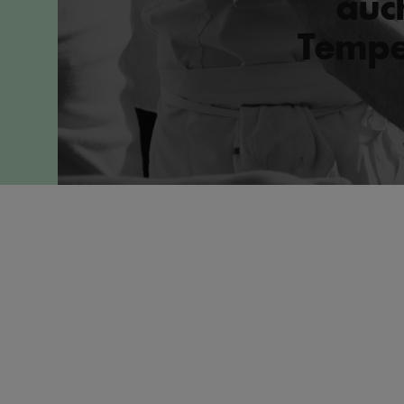
auc
Tempe