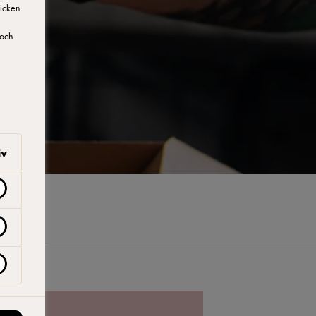
licken
doch
iv