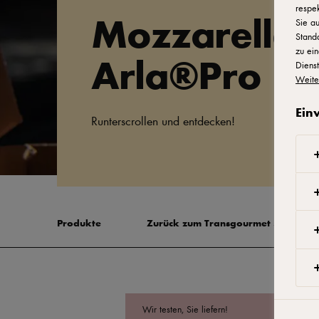
respek
Mozzarella 
Sie au
Stand
zu ein
Arla®Pro
Dienst
Weite
Ein
Runterscrollen und entdecken!
Produkte
Zurück zum Transgourmet Shop
Wir testen, Sie liefern!