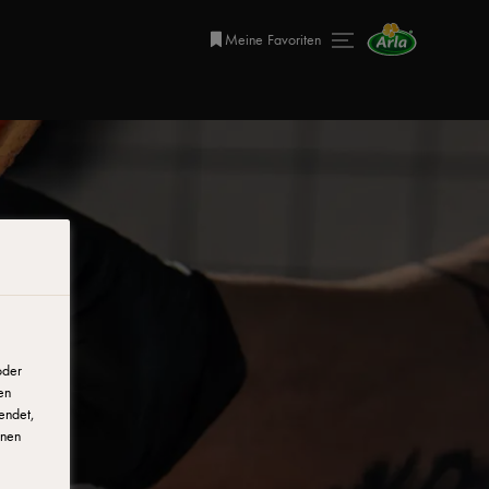
Meine Favoriten
oder
en
endet,
onen