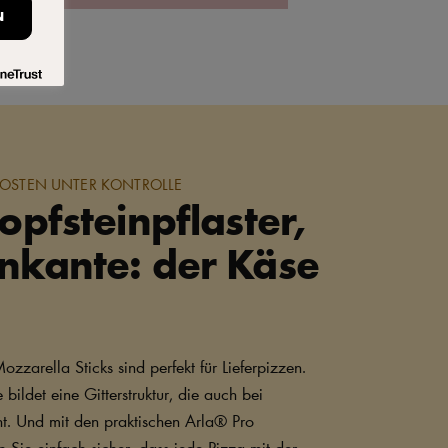
N
KOSTEN UNTER KONTROLLE
Kopfsteinpflaster,
nkante: der Käse
ozzarella Sticks sind perfekt für Lieferpizzen.
ildet eine Gitterstruktur, die auch bei
cht. Und mit den praktischen Arla® Pro
n Sie einfach sicher, dass jede Pizza mit der