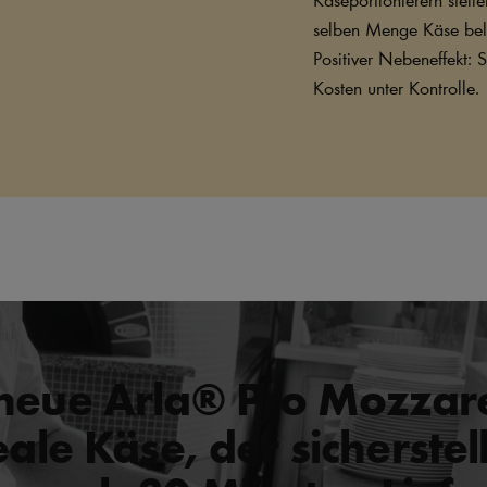
selben Menge Käse bele
Positiver Nebeneffekt: 
Kosten unter Kontrolle.
neue Arla® Pro Mozzarel
eale Käse, der sicherstell