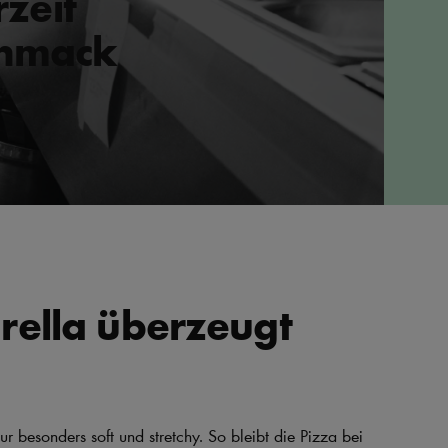
zeit
chmack
rella überzeugt
ur besonders soft und stretchy. So bleibt die Pizza bei