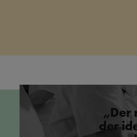
„Der 
der id