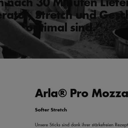
h nach 30 Minuten Liefer
ratur, Stretch und Ges
optimal sind.“
Arla® Pro Mozza
Softer Stretch
Unsere Sticks sind dank ihrer stärkefreien Rezept