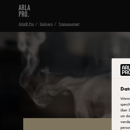
Arla® Pro
Delivery
Transgourmet
Dat
Wenn 
speich
über S
um di
werden
person