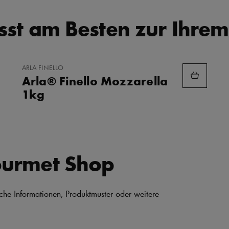
st am Besten zur Ihrem
ZU
ARLA FINELLO
FAVORITEN
Arla® Finello Mozzarella
HINZUFÜGEN
1kg
ourmet Shop
iche Informationen, Produktmuster oder weitere