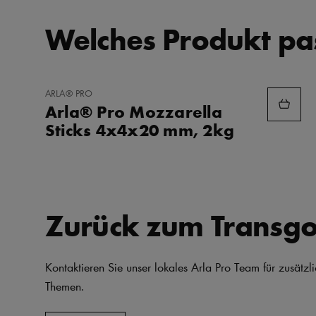
Welches Produkt pas
ZU
ARLA® PRO
FAVORITEN
Arla® Pro Mozzarella
HINZUFÜGEN
Sticks 4x4x20 mm, 2kg
Zurück zum Transg
Kontaktieren Sie unser lokales Arla Pro Team für zusätzl
Themen.