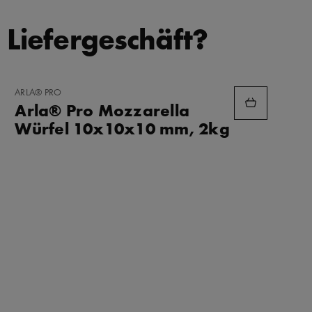
 Liefergeschäft?
ZU
ARLA® PRO
FAVORITEN
Arla® Pro Mozzarella
HINZUFÜGEN
Würfel 10x10x10 mm, 2kg