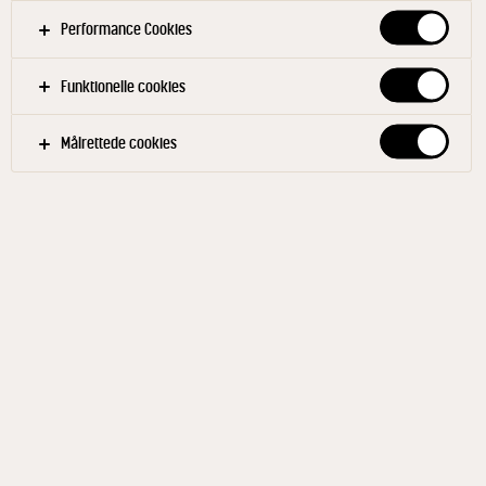
Performance Cookies
Funktionelle cookies
Målrettede cookies
ARLA KAROLINES KØKKEN®
Whiskysauce m/ tomat &
paprika 4% 0,5 L
ID: 65672 10x500 ml
Arla Karolines Køkken® whiskysauce er smagt til