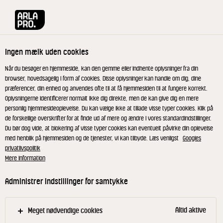
Arla® Pro
Produkter
Whiskysauce m/ tomat & paprika 4% 0,5 L
Ingen mælk uden cookies
Når du besøger en hjemmeside, kan den gemme eller indhente oplysninger fra din
browser, hovedsagelig i form af cookies. Disse oplysninger kan handle om dig, dine
præferencer, din enhed og anvendes ofte til at få hjemmesiden til at fungere korrekt.
Oplysningerne identificerer normalt ikke dig direkte, men de kan give dig en mere
personlig hjemmesideoplevelse. Du kan vælge ikke at tillade visse typer cookies. Klik på
de forskellige overskrifter for at finde ud af mere og ændre i vores standardindstillinger.
Du bør dog vide, at blokering af visse typer cookies kan eventuelt påvirke din oplevelse
med henblik på hjemmesiden og de tjenester, vi kan tilbyde. Læs venligst
Googles
privatlivspolitik
Mere information
Administrer indstillinger for samtykke
Altid aktive
Meget nødvendige cookies