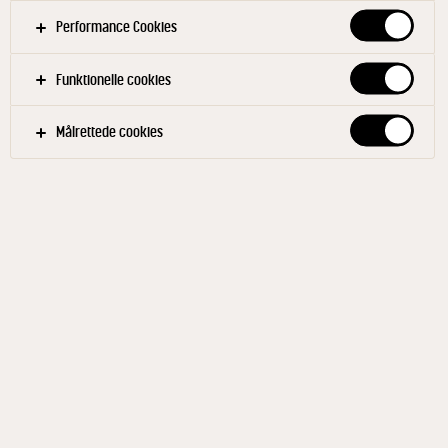
Performance Cookies
Funktionelle cookies
Målrettede cookies
ARLA KAROLINES KØKKEN®
HVID Basis-sauce 4% 0,5 L
ID: 65671 10x500 ml
Arla Karolines Køkken® mælkesauce er perfekt til
dine hverdagssaucer. Tilsæt blot lidt persille eller
sennep – eller brug den som base til en brun sovs. -