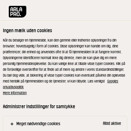
Arla® Pro
Produkter
HVID Basis-sauce 4% 0,5 L
Ingen mælk uden cookies
Når du besøger en hjemmeside, kan den gemme eller indhente oplysninger fra din
browser, hovedsagelig i form af cookies. Disse oplysninger kan handle om dig, dine
præferencer, din enhed og anvendes ofte til at få hjemmesiden til at fungere korrekt.
Oplysningerne identificerer normalt ikke dig direkte, men de kan give dig en mere
personlig hjemmesideoplevelse. Du kan vælge ikke at tillade visse typer cookies. Klik på
de forskellige overskrifter for at finde ud af mere og ændre i vores standardindstillinger.
Du bør dog vide, at blokering af visse typer cookies kan eventuelt påvirke din oplevelse
med henblik på hjemmesiden og de tjenester, vi kan tilbyde. Læs venligst
Googles
privatlivspolitik
Mere information
Administrer indstillinger for samtykke
Altid aktive
Meget nødvendige cookies