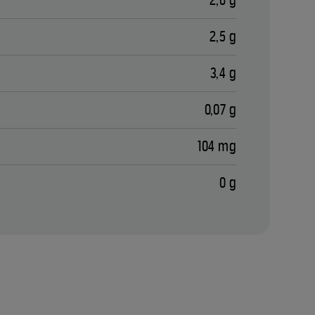
2,6 g
2,5 g
3,4 g
0,07 g
104 mg
0 g