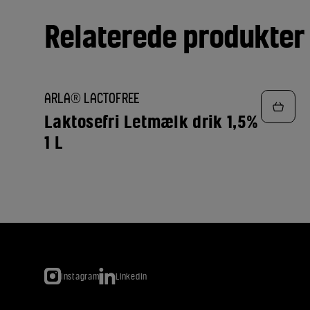
Relaterede produkter
TILFØJ
ARLA® LACTOFREE
TIL
FAVORITTER
Laktosefri Letmælk drik 1,5%
1 L
Instagram
LinkedIn