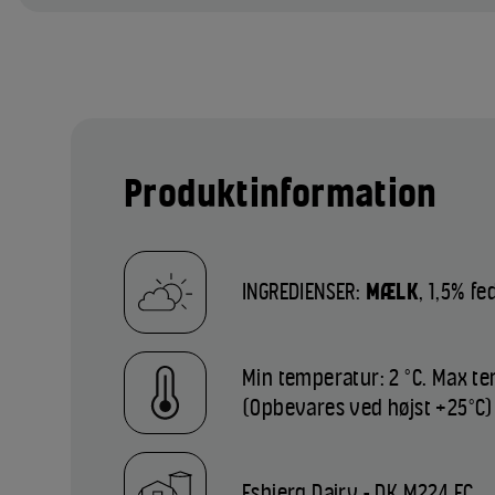
Produktinformation
INGREDIENSER:
MÆLK
, 1,5% f
Min temperatur: 2 °C. Max te
(Opbevares ved højst +25°C)
Esbjerg Dairy - DK M224 EC