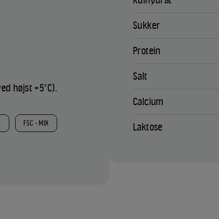
Kulhydrat
Sukker
Protein
Salt
ed højst +5°C).
Calcium
T
FSC - MIX
Laktose