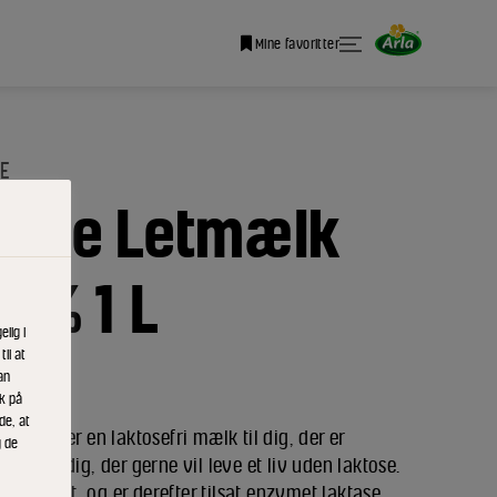
Mine favoritter
E
free Letmælk
,5% 1 L
lig i
il at
an
ik på
de, at
etmælk er en laktosefri mælk til dig, der er
g de
eller til dig, der gerne vil leve et liv uden laktose.
 filtreret, og er derefter tilsat enzymet laktase,