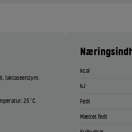
Næringsindh
kcal
edt, laktaseenzym.
kJ
mperatur: 25 °C.
Fedt
Mættet fedt