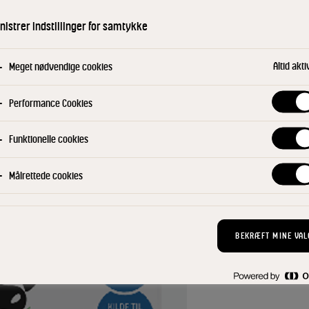
som nedbryder de
istrer indstillinger for samtykke
du nyde den natu
kan tåle laktose. -
til dig, der bare 
Altid akti
Meget nødvendige cookies
Performance Cookies
KØB NU
Find din konsu
Funktionelle cookies
Målrettede cookies
BEKRÆFT MINE VAL