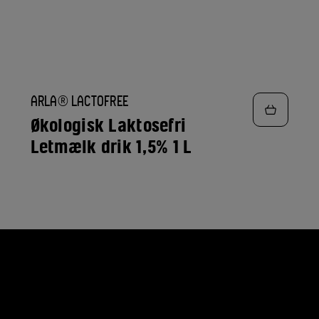
TILFØJ
ARLA® LACTOFREE
TIL
FAVORITTER
Økologisk Laktosefri
Letmælk drik 1,5% 1 L