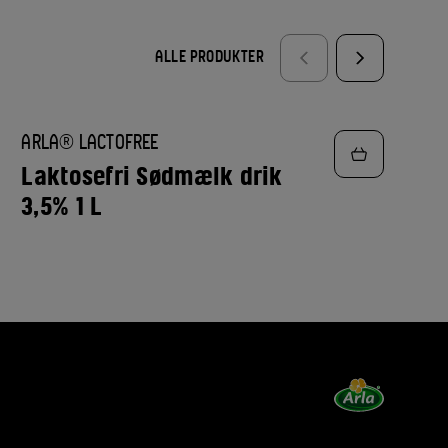
ALLE PRODUKTER
TILFØJ
ARLA® LACTOFREE
TIL
FAVORITTER
Laktosefri Sødmælk drik
3,5% 1 L