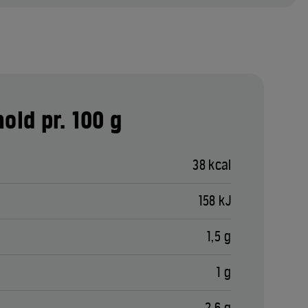
old pr. 100 g
38 kcal
158 kJ
1,5 g
1 g