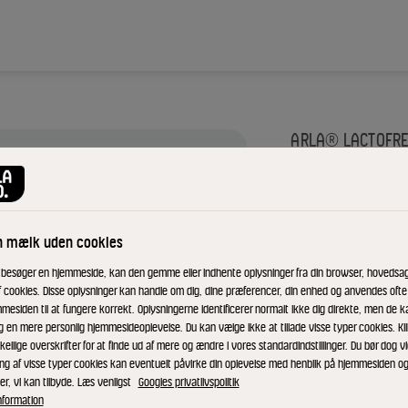
ARLA® LACTOFRE
Lacto
drik 1
n mælk uden cookies
 besøger en hjemmeside, kan den gemme eller indhente oplysninger fra din browser, hovedsage
f cookies. Disse oplysninger kan handle om dig, dine præferencer, din enhed og anvendes ofte t
mesiden til at fungere korrekt. Oplysningerne identificerer normalt ikke dig direkte, men de k
ID: 88340 10x1 l
g en mere personlig hjemmesideoplevelse. Du kan vælge ikke at tillade visse typer cookies. Kl
kellige overskrifter for at finde ud af mere og ændre i vores standardindstillinger. Du bør dog vi
Arla® LactoFREE l
ing af visse typer cookies kan eventuelt påvirke din oplevelse med henblik på hjemmesiden o
laktoseintolerant, 
er, vi kan tilbyde. Læs venligst
Googles privatlivspolitik
nformation
Arla® LactoFREE er