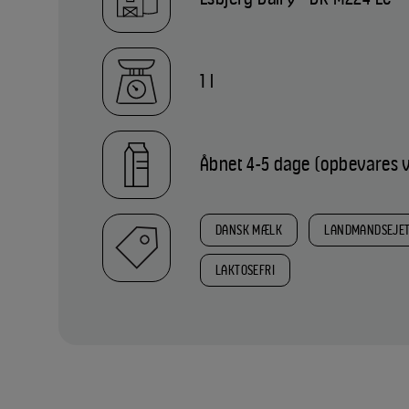
1 l
Åbnet 4-5 dage (opbevares v
DANSK MÆLK
LANDMANDSEJE
LAKTOSEFRI