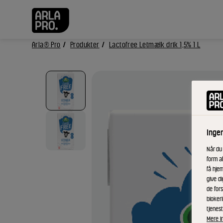
Arla® Pro
Produkter
Lactofree Letmælk drik 1,5% 1 L
Inge
Når du
form a
få hjem
give di
de fors
bloker
tjenest
Mere i