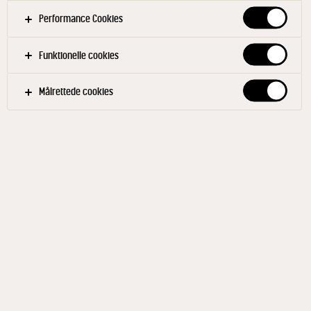
Performance Cookies
Funktionelle cookies
UNIKA
Målrettede cookies
Green Tomatoes 140 g
ID: 603435 24x140 g
Med noter af estragon og frugtig syre. Grønne
tomater er udviklet af Rasmus Leck Fisher for Arla
Unika og bliver produceret af Sorring Bær. Grønne
tomater er krydret med timian, estragon og lidt
rosmarin. Er ligesom sin forgænger
Tomatmarmeladen en intens umamibombe, men
med lidt mere syrlig skarphed og friskhed. Det er