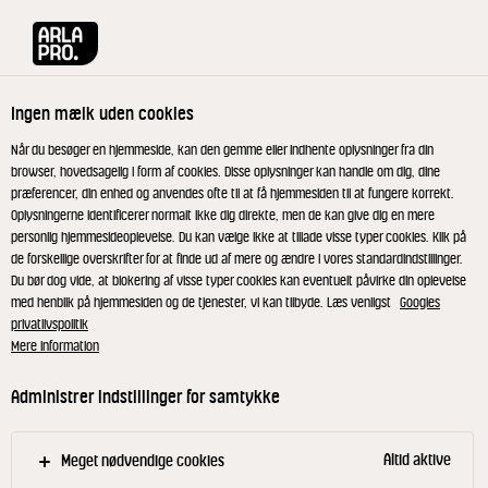
Arla® Pro
Produkter
Green Tomatoes 140 g
Ingen mælk uden cookies
Når du besøger en hjemmeside, kan den gemme eller indhente oplysninger fra din
browser, hovedsagelig i form af cookies. Disse oplysninger kan handle om dig, dine
præferencer, din enhed og anvendes ofte til at få hjemmesiden til at fungere korrekt.
Oplysningerne identificerer normalt ikke dig direkte, men de kan give dig en mere
personlig hjemmesideoplevelse. Du kan vælge ikke at tillade visse typer cookies. Klik på
de forskellige overskrifter for at finde ud af mere og ændre i vores standardindstillinger.
Du bør dog vide, at blokering af visse typer cookies kan eventuelt påvirke din oplevelse
med henblik på hjemmesiden og de tjenester, vi kan tilbyde. Læs venligst
Googles
privatlivspolitik
Mere information
Administrer indstillinger for samtykke
Altid aktive
Meget nødvendige cookies