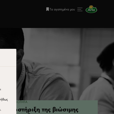
Τα αγαπημένα μου
ι
υνήθως
ΒΙΩΣΙΜΟΤΗΤΑ
Υποστήριξη της βιώσιμης
.