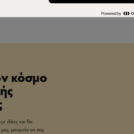
ον κόσμο
κής
ς
ς» ιδέες και θα
 μας, μπορούν να σας