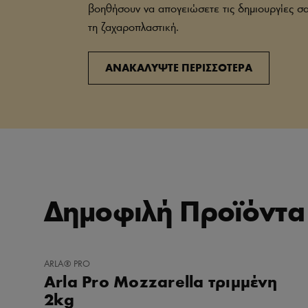
βοηθήσουν να απογειώσετε τις δημιουργίες σα
τη ζαχαροπλαστική.
ΑΝΑΚΑΛΥΨΤΕ ΠΕΡΙΣΣΟΤΕΡΑ
Δημοφιλή Προϊόντα
ΠΡΟΣΘΉΚΗ
ARLA® PRO
ΣΤΑ
Arla Pro Mozzarella τριμμένη
ΑΓΑΠΗΜΈΝΑ
2kg