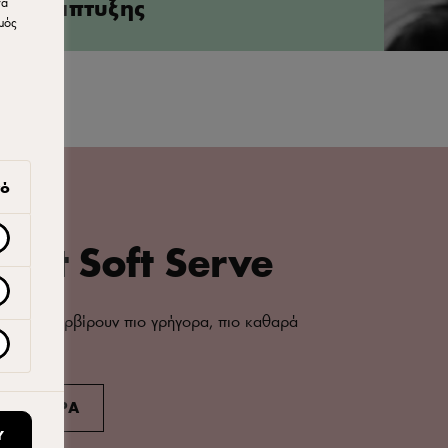
ανάπτυξης
να
μός
γό
elt Soft Serve
ίες να σερβίρουν πιο γρήγορα, πιο καθαρά
δοφορία.
ΡΙΣΣΟΤΕΡΑ
Υ