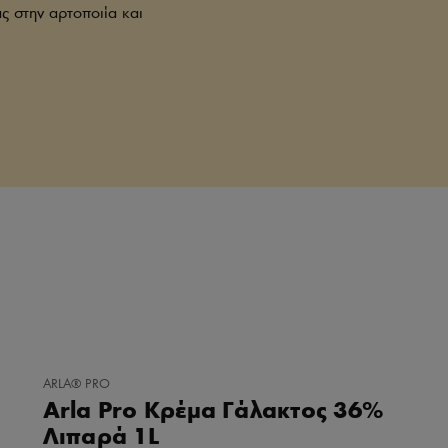
ς στην αρτοποιία και
ΠΡΟΣΘΉΚΗ
ARLA® PRO
ΣΤΑ
Arla Pro Κρέμα Γάλακτος 36%
ΑΓΑΠΗΜΈΝΑ
Λιπαρά 1L