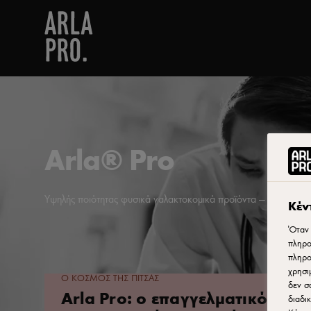
Arla® Pro
Υψηλής ποιότητας φυσικά γαλακτοκομικά προϊόντα — αναπτύσσον
Κέν
Όταν 
πληρο
πληρο
χρησι
Ο ΚΟΣΜΟΣ ΤΗΣ ΠΙΤΣΑΣ
δεν σ
Arla Pro: ο επαγγελματικός
διαδι