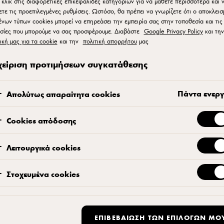
cheeseburger
 κλικ στις διαφορετικές επικεφαλίδες κατηγοριών για να μάθετε περισσότερα και 
ετε τις προεπιλεγμένες ρυθμίσεις. Ωστόσο, θα πρέπει να γνωρίζετε ότι ο αποκλεισ
ένων τύπων cookies μπορεί να επηρεάσει την εμπειρία σας στην τοποθεσία και τις
σίες που μπορούμε να σας προσφέρουμε. Διαβάστε
Google Privacy Policy
και την
ική μας για τα cookie
και την
πολιτική απορρήτου
μας
χείριση προτιμήσεων συγκατάθεσης
Πάντα ενερ
Απολύτως απαραίτητα cookies
ΝΕΟ ΠΡΟΪΟΝ
Cookies απόδοσης
Slower M
Λειτουργικά cookies
Βοηθά τους επαγγελματ
και με μεγαλύτερη κερ
Στοχευμένα cookies
ΑΝΑΚΑΛΥΨΤΕ ΠΕ
ΕΠΙΒΕΒΑΊΩΣΗ ΤΩΝ ΕΠΙΛΟΓΏΝ ΜΟ