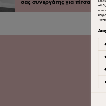
σας συνεργάτης για πίτσα​
Κάντε
αλλάξ
ορισμ
υπηρε
πολιτ
Δια