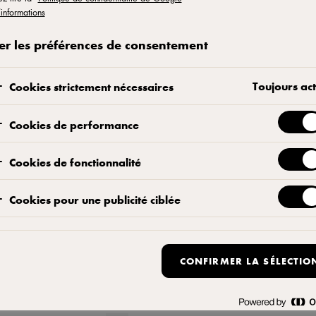
’informations
ur fromagée
er les préférences de consentement
Toujours act
Cookies strictement nécessaires
Instructions
Cookies de performance
Graisser légèrement un plat en verre 
Cookies de fonctionnalité
Couper le pain en cubes d'environ 1
Cookies pour une publicité ciblée
en dés et placer les cubes et les dé
Combiner les ingrédients et les dispo
CONFIRMER LA SÉLECTIO
Dans le bol à mélanger, incorporer les
Worcestershire. Bien mélanger.