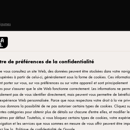
légumes
re de préférences de la confidentialité
Imprimer
ti,
e vous consultez un site Web, des données peuvent être stockées dans votre navig
upérées à partir de celui-ci, généralement sous la forme de cookies. Ces informatio
t porter sur vous, sur vos préférences ou sur votre appareil et sont principalement
aux
ées pour s'assurer que le site Web fonctionne correctement. Les informations ne perm
lement pas de vous identifier directement, mais peuvent vous permettre de bénéfic
expérience Web personnalisée. Parce que nous respectons votre droit à la vie priv
ous donnons la possibilité de ne pas autoriser certains types de cookies. Cliquez su
entes catégories pour obtenir plus de détails sur chacune d'entre elles, et modifier le
tres par défaut. Toutefois, si vous bloquez certains types de cookies, votre expéri
igation et les services que nous sommes en mesure de vous offrir peuvent être imp
voureuse
ez lire la
Politique de confidentialité de Google