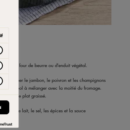
if
allant au four de beurre ou d'enduit végétal.
 cm, couper le jambon, le poivron et les champignons
s dans un bol à mélanger avec la moitié du fromage.
ser dans le plat graissé.
N
 œufs, le lait, le sel, les épices et la sauce