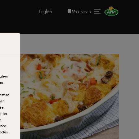
English
Mes favoris
ateur
ns
ettent
ier
ée,
r les
s
ence
actés.