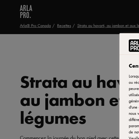
Arla® Pro Canada
Recettes
Strata au havarti, au jambon et aux 
Cent
Strata au havar
Lorsqu
ou réc
peuven
au jambon et 
utilis
généra
d'une 
légumes
nous v
différ
paramè
de nav
Commencez la journée du bon pied avec cette strata sa
Veuill