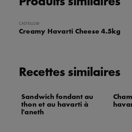
Produits similaires
AJOUTER
CASTELLO®
AUX
Creamy Havarti Cheese 4.5kg
FAVORIS
Recettes similaires
Sandwich fondant au
Champ
thon et au havarti à
havar
l'aneth