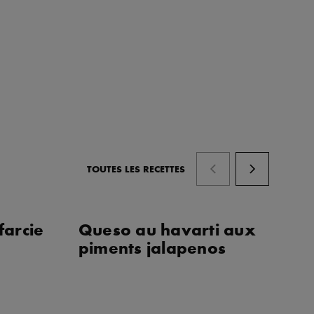
TOUTES LES RECETTES
farcie
Queso au havarti aux
Sh
x
piments jalapenos