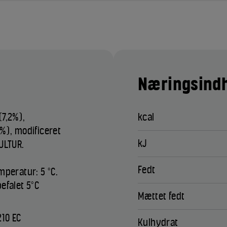
Næringsindh
(7,2%),
kcal
%), modificeret
kJ
ULTUR.
Fedt
mperatur: 5 °C.
efalet 5°C
Mættet fedt
210 EC
Kulhydrat