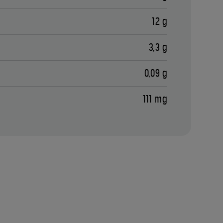
12 g
3,3 g
0,09 g
111 mg