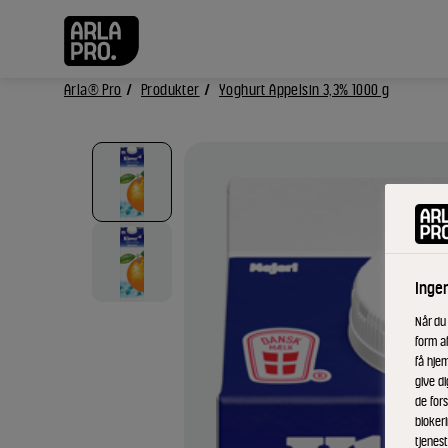
Arla® Pro
Produkter
Yoghurt Appelsin 3,3% 1000 g
Inge
Når du
form a
få hjem
give di
de fors
bloker
tjenest