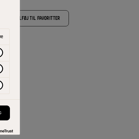
TILFØJ TIL FAVORITTER
lent
ve
G