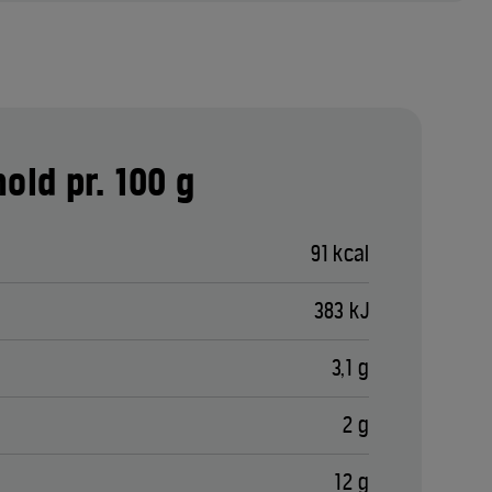
old pr. 100 g
91 kcal
383 kJ
3,1 g
2 g
12 g