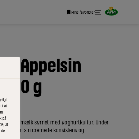
Mine favoritter
rt Appelsin
1000 g
lig i
il at
an
ik på
er dansk mælk syrnet med yoghurtkultur. Under
de, at
yoghurten sin cremede konsistens og
g de
mag.