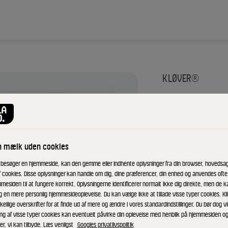
KLØVER®
Yoghu
3,3% 
n mælk uden cookies
 besøger en hjemmeside, kan den gemme eller indhente oplysninger fra din browser, hovedsage
ID: 2344 15x1000 g
f cookies. Disse oplysninger kan handle om dig, dine præferencer, din enhed og anvendes ofte t
mesiden til at fungere korrekt. Oplysningerne identificerer normalt ikke dig direkte, men de k
g en mere personlig hjemmesideoplevelse. Du kan vælge ikke at tillade visse typer cookies. Kl
Kløver® yoghurt 
kellige overskrifter for at finde ud af mere og ændre i vores standardindstillinger. Du bør dog vi
syrningen opnår 
ing af visse typer cookies kan eventuelt påvirke din oplevelse med henblik på hjemmesiden o
er, vi kan tilbyde. Læs venligst
Googles privatlivspolitik
karakteristiske s