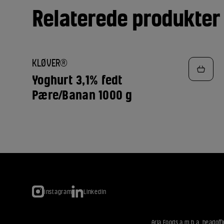
Relaterede produkter
TILFØJ
KLØVER®
TIL
FAVORITTER
Yoghurt 3,1% fedt
Pære/Banan 1000 g
Instagram
LinkedIn
Arla Foods a.m.b.a. headoffi