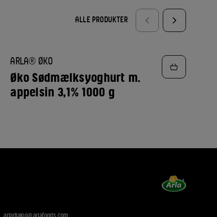
ALLE PRODUKTER
TILFØJ
ARLA® ØKO
TIL
FAVORITTER
Øko Sødmælksyoghurt m.
appelsin 3,1% 1000 g
:
arladialog@arlafoods.com