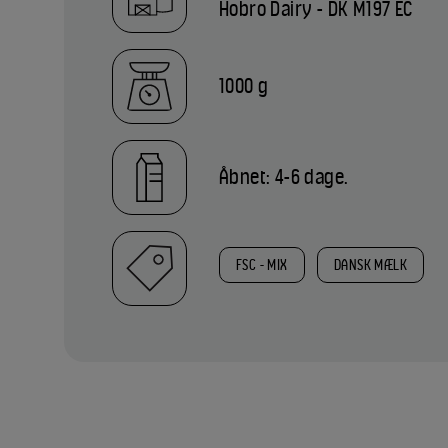
Hobro Dairy - DK M197 EC
1000 g
Åbnet: 4-6 dage.
FSC - MIX
DANSK MÆLK