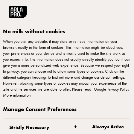
English
آرلا برو منطقة الشرق الأوسط وشمال أفريقيا
مقالات آرلا برو
كيف تعم
No milk without cookies
When you visit any website, it may store or retrieve information on your
browser, mostly in the form of cookies. This information might be about you,
your preferences or your device and is mostly used to make the site work as
you expect it to. The information does not usually directly identify you, but it can
give you a more personalized web experience. Because we respect your right
to privacy, you can choose not to allow some types of cookies. Click on the
different category headings to find out more and change our default settings.
However, blocking some types of cookies may impact your experience of the
.
site and the services we are able to offer. Please read
Google Privacy Policy
More information
Manage Consent Preferences
16 شباط 2023
كيف تعمل بطريقة أسرع
وأكثر ذكاء؟
Always Active
Strictly Necessary