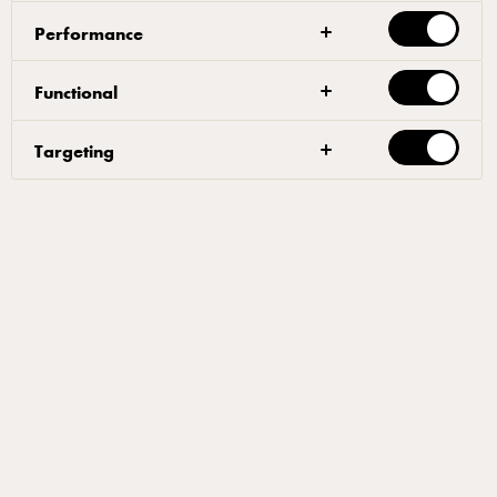
Performance
Functional
المحتوى
Targeting
ديف وول حول كيفية العمل بطريقة أكثر ذكاء
استفد من التكنولوجيا الحديثة
نظّف كلما استطعت أثناء العمل
قم بالطهو مسبقًا كلما أمكن
عرض المزيد
ديف وول حول كيفية العمل بطريقة