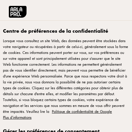
Produits laitiers de qualité pour la restauration
•
Changer de pays
Arla® Pro
Produits
Centre de préférences de la confidentialité
Lorsque vous consultez un site Web, des données peuvent être stockées dans
Produits
votre navigateur ou récupérées à partir de celui-ci, généralement sous la forme
de cookies. Ces informations peuvent porter sur vous, sur vos préférences ou
sur votre appareil et sont principalement utilisées pour s'assurer que le site
Web fonctionne correctement. Les informations ne permettent généralement
pas de vous identifier directement, mais peuvent vous permettre de bénéficier
d'une expérience Web personnalisée. Parce que nous respectons votre droit à
la vie privée, nous vous donnons la possibilité de ne pas autoriser certains
types de cookies. Cliquez sur les différentes catégories pour obtenir plus de
détails sur chacune d'entre elles, et modifier les paramètres par défaut.
Toutefois, si vous bloquez certains types de cookies, votre expérience de
Arla Foods France, 50 Rue de Paradis, 75010 Paris, France. Tel. +33 145
navigation et les services que nous sommes en mesure de vous offrir peuvent
23 86 90
être impactés. Veuillez lire la
Politique de confidentialité de Google
Plus d’informations
S'abonner à la Newsletter
Conditions d'utilisation
|
Avis de confidentialité
|
Politique des cookies
Gérer les préférences de consentement