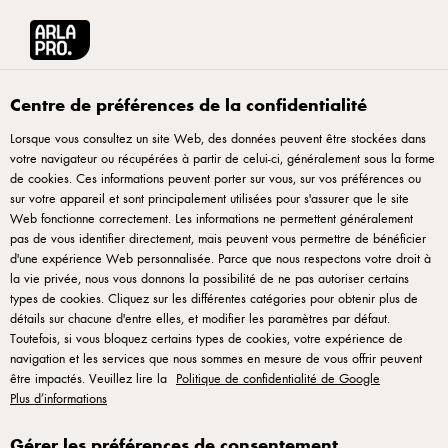
Arla® Pro Canada
Recettes
Centre de préférences de la confidentialité
Lorsque vous consultez un site Web, des données peuvent être stockées dans
Recettes
votre navigateur ou récupérées à partir de celui-ci, généralement sous la forme
de cookies. Ces informations peuvent porter sur vous, sur vos préférences ou
sur votre appareil et sont principalement utilisées pour s'assurer que le site
Web fonctionne correctement. Les informations ne permettent généralement
pas de vous identifier directement, mais peuvent vous permettre de bénéficier
d'une expérience Web personnalisée. Parce que nous respectons votre droit à
la vie privée, nous vous donnons la possibilité de ne pas autoriser certains
types de cookies. Cliquez sur les différentes catégories pour obtenir plus de
détails sur chacune d'entre elles, et modifier les paramètres par défaut.
Toutefois, si vous bloquez certains types de cookies, votre expérience de
Arla Foods Inc., Country office, 675 Rivermede Road, Concord, Ontario L4K
navigation et les services que nous sommes en mesure de vous offrir peuvent
2G9, Canada -
arlapro_canada@arlafoods.com
être impactés. Veuillez lire la
Politique de confidentialité de Google
Plus d’informations
Conditions d'utilisation
|
Politique de confidentialité
|
Politique de témoins
|
Rouvrir la fenêtre contextuelle des cookies
Gérer les préférences de consentement