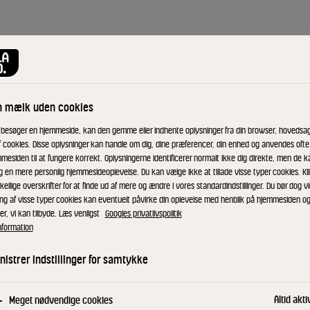
n mælk uden cookies
 besøger en hjemmeside, kan den gemme eller indhente oplysninger fra din browser, hovedsage
f cookies. Disse oplysninger kan handle om dig, dine præferencer, din enhed og anvendes ofte t
mesiden til at fungere korrekt. Oplysningerne identificerer normalt ikke dig direkte, men de k
g en mere personlig hjemmesideoplevelse. Du kan vælge ikke at tillade visse typer cookies. Kl
kellige overskrifter for at finde ud af mere og ændre i vores standardindstillinger. Du bør dog vi
ing af visse typer cookies kan eventuelt påvirke din oplevelse med henblik på hjemmesiden o
er, vi kan tilbyde. Læs venligst
Googles privatlivspolitik
nformation
istrer indstillinger for samtykke
Altid akti
Meget nødvendige cookies
ce, Sønderhøj 14, 8260 Viby J, Denmark, Tlf.: +45 89 38 1000, Fax: +45 8628 1691, E-mail