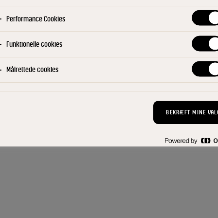
lse om databeskyttelse
|
Betingelser for brug
|
Håndtering af personlige oplysninger
Performance Cookies
Funktionelle cookies
Målrettede cookies
BEKRÆFT MINE VAL