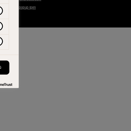
|
Åbn cookie-popup igen
G