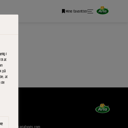
Mine favoritter
lig i
il at
an
ik på
de, at
g de
ve
:
arladialog@arlafoods.com