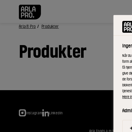
Arla® Pro
Produkter
Produkter
Inge
Når du
form a
få hjem
give di
de fors
bloker
tjenest
Mere i
Admin
Instagram
LinkedIn
Arla Foods a.m.b.a. headoffi